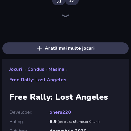
Bloxd.io
Ragdoll Archers
EvoWars.io
Piece of Cake: Merge and Bake
Veck.io
Traffic Rider
Racing Limits
Mahjongg Solitaire
Screw Out: Bolts and Nuts
Words of Wonders
Piles of Mahjong
Designville: Merge & Design
Space Waves
Miniblox
SkillWarz
Stickman Clash
Fortzone Battle Royale
Arrow Escape
Arată mai multe jocuri
Jocuri
Condus
Masina
»
»
»
Free Rally: Lost Angeles
Free Rally: Lost Angeles
Developer
oneru220
Rating
8,9
(
pe baza ultimelor 6 luni
)
Publicat
decembrie 2020