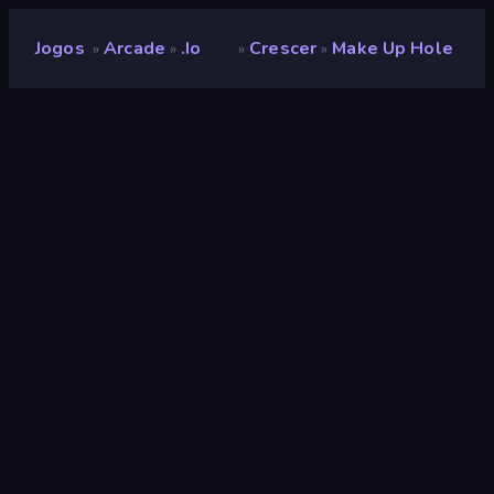
Jogos
Arcade
.io
Crescer
Make Up Hole
»
»
»
»
Make Up Hole
Desenvolvedor
Atul
Classificação
8,5
(
com base nos últimos 6 meses
)
Lançado
setembro de 2025
Ultima atualização
abril de 2026
Motor de jogo
Unity 2022
Plataformas
Navegador (computador,
celular, tablet), Aplicativo
CrazyGames (iOS, Android),
App Store (Android)
Orientação
Paisagem / Retrato