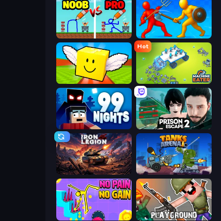
DOP Noob: Draw to Save
Epic Sword Battle! Fight in Arena
Hot
Lucky Brainrot Blocks Online
Machine Eater
99 Nights (Bloxd.io)
Prison Escape 2
Iron Legion
Tanks Arena io: Craft & Combat
No Pain No Gain - Ragdoll Sandbox
Playground