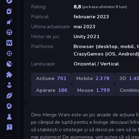
Rating
8,8
(
pe baza ultimelor 6 luni
)
Publicat
februarie 2023
Ultima actualizare
mai 2023
Motor de joc
Unity 2021
Platforme
Browser (desktop, mobil, t
CrazyGames (iOS, Android)
Landscape
Orizontal / Vertical
Actiune
701
Mobile
2.378
3D
1.4
Aparare
186
Mouse
1.799
Combin
Dino Merge Wars este un joc arcade de acțiune în 
pe câmpul de luptă pentru a învinge dinozauri înfric
să stabilești o strategie și să decizi pe care să le t
mai puternice! De asemenea, veți putea să vă creaț