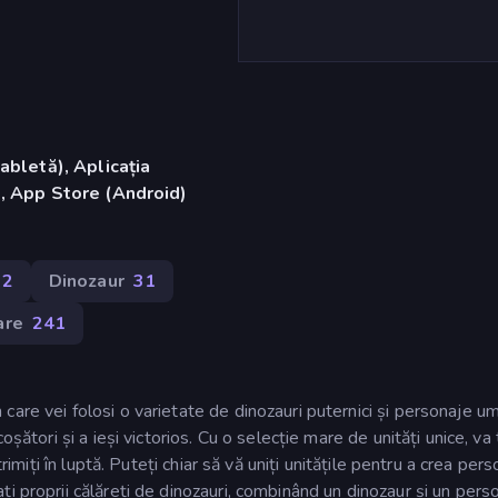
abletă), Aplicația
, App Store (Android)
32
Dinozaur
31
are
241
care vei folosi o varietate de dinozauri puternici și personaje 
oșători și a ieși victorios. Cu o selecție mare de unități unice, va 
rimiți în luptă. Puteți chiar să vă uniți unitățile pentru a crea pers
i proprii călăreți de dinozauri, combinând un dinozaur și un pers