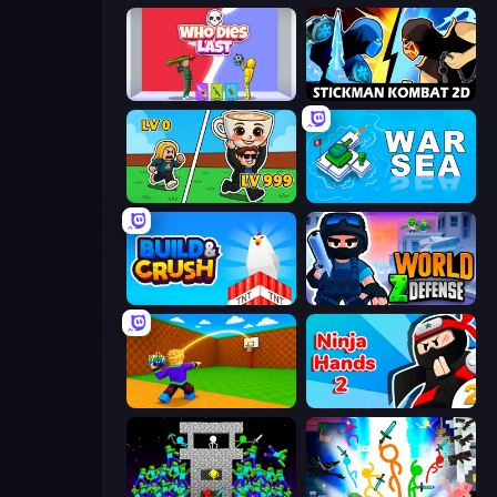
Who Dies Last?
Stickman Kombat 2D
Brainrot Arena Online
War Sea
Build and Crush
World Z Defense - Zombie Defense
Throw a Lucky Block
Ninja Hands 2