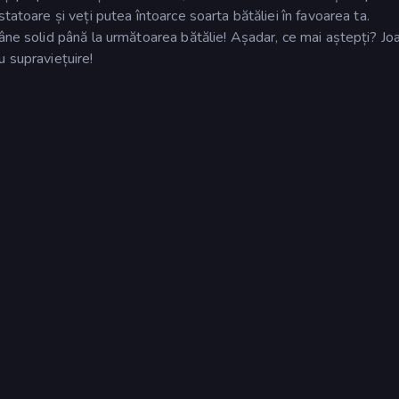
tatoare și veți putea întoarce soarta bătăliei în favoarea ta.
âne solid până la următoarea bătălie! Așadar, ce mai aștepți? Jo
u supraviețuire!