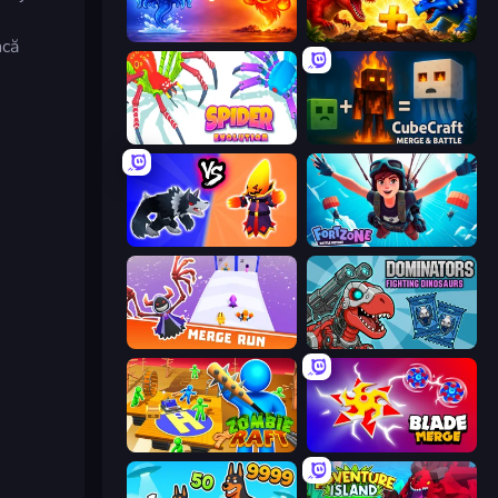
Elemental Monsters: Merge
Jurassic Merge: Dino Evolution
acă
Spider Evolution: Runner Game
CubeCraft: Merge & Battle
Merge Battle Tactics
Fortzone Battle Royale
Merge Run
Dominators: Fighting Dinosaurs
Zombie Raft
Blade Merge