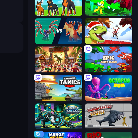
Dogs vs Aliens
Adventure Island 2D
Monster Battle
Dino Survival: 3D Simulator
My Dinoland
Epic Army Clash
Merge Master Tanks: Tank Wars
OctopusRun
Robot Police Iron Panther
Sharkosaurus Rampage