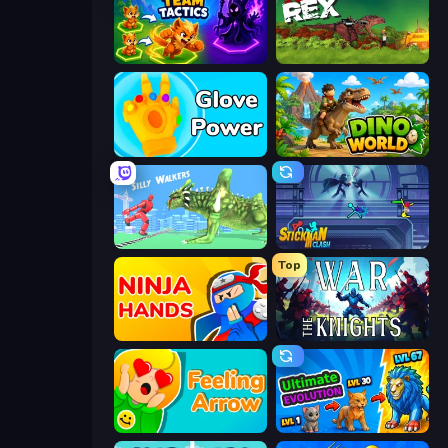
Merge Team Tactics
Rio Rex
Glove Power
Dino World
Silly Walkers
Stickman Clash
Top
Ninja Hands
War the Knights
Feeling Arrow
Ultimate Evolution