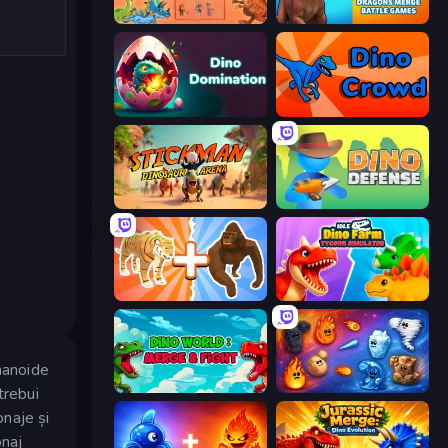
Dinosaurs Merge Master
Dragons Merge: Battle Games
Dino Domination
Dino Crowd
Stickman: Dinosaur Arena
Dino Defense
Animal DNA Run
Idle Dino Farm Tycoon Simulator 3D
umanoide
Dino World: Merge & Fight
Elemental Merge
trebui
onaje și
onaj