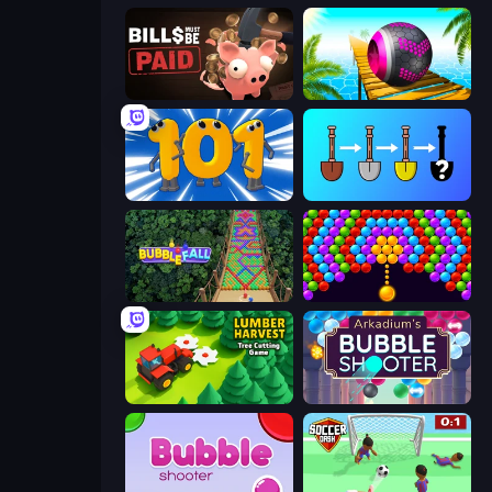
Bills Must Be Paid
Rolling Balls Sea Race
Numbers Arena
Merge Tools - Merge and Dig
Bubble Fall
Bubble Story
Lumber Harvest: Tree Cutting Game
Arkadium's Bubble Shooter