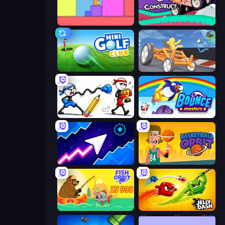
Level EATEN!
Merge & Construct
Mini Golf Club
Draw Crash Race
Doodle Smash
Bouncemasters
Space Waves
Basketball Orbit
Fish Orbit
Jelly Dash