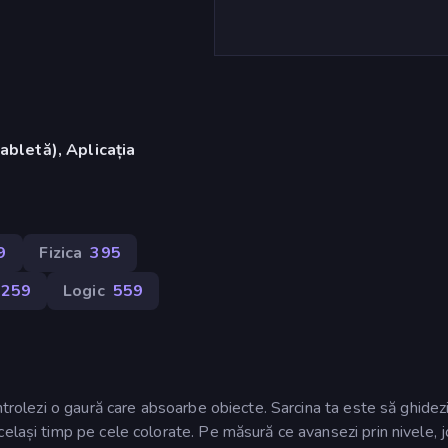
abletă), Aplicația
)
9
Fizica
395
259
Logic
559
ontrolezi o gaură care absoarbe obiecte. Sarcina ta este să ghidez
elași timp pe cele colorate. Pe măsură ce avansezi prin nivele, j