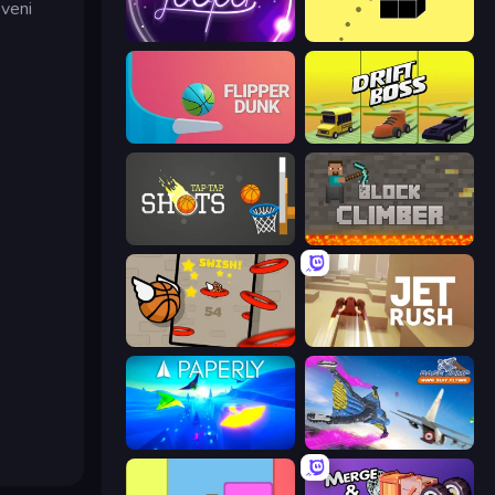
eveni
Looper
Bounce Blocku Golf
Flipper Dunk 3D
Drift Boss
Tap-Tap Shots
Block Climber
Flappy Dunk
Jet Rush
Paperly: Paper Plane Adventure
Base Jump Wing Suit Flying