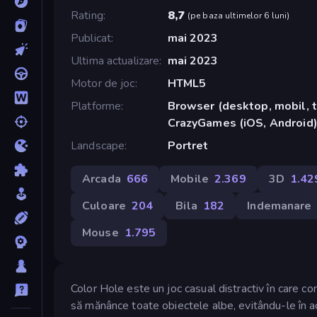
Rating
8,7
(
pe baza ultimelor 6 luni
)
Publicat
mai 2023
Ultima actualizare
mai 2023
Motor de joc
HTML5
Platforme
Browser (desktop, mobil, t
CrazyGames (iOS, Android
Landscape
Portret
Arcada
666
Mobile
2.369
3D
1.42
Culoare
204
Bila
182
Indemanare
Mouse
1.795
Color Hole este un joc casual distractiv în care c
să mănânce toate obiectele albe, evitându-le în ac