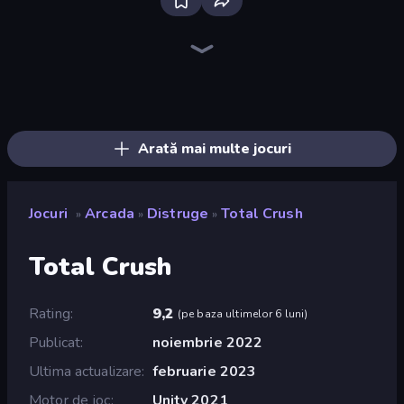
Bloxd.io
Ragdoll Archers
EvoWars.io
Piece of Cake: Merge and Bake
Veck.io
Traffic Rider
Racing Limits
Mahjongg Solitaire
Screw Out: Bolts and Nuts
Words of Wonders
Piles of Mahjong
Designville: Merge & Design
Space Waves
Miniblox
SkillWarz
Stickman Clash
Fortzone Battle Royale
Arrow Escape
Arată mai multe jocuri
Jocuri
Arcada
Distruge
Total Crush
»
»
»
Total Crush
Rating
9,2
(
pe baza ultimelor 6 luni
)
Publicat
noiembrie 2022
Ultima actualizare
februarie 2023
Motor de joc
Unity 2021