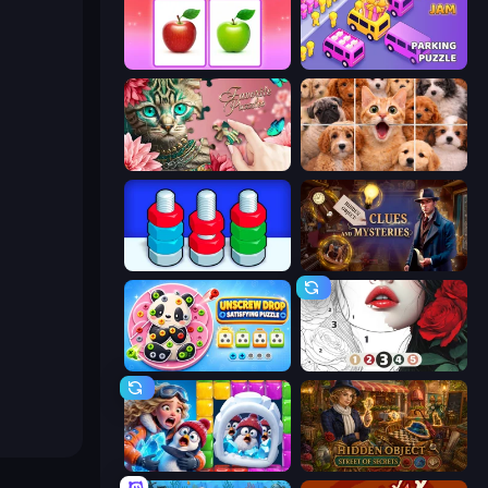
What's The Difference?
Car OUT! Jam Parking Puzzle
Favorite Puzzles
Jigpic Solitaire
Nuts Puzzle: Sort By Color
Hidden Object: Clues and Mysteries
Unscrew Drop: Satisfying Puzzle
Numicolor
Captain Blast
Hidden Object: Street Of Secrets