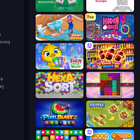
Piles of Mahjong
Arrow Escape
Top
m
Open House
Hidden Objects
nowią
Farm Merge Valley
Goods Triple Match 3D
Na
ej
Hexa Sort
Color Cube Puzzle
Pixel Blast
Castle Craft