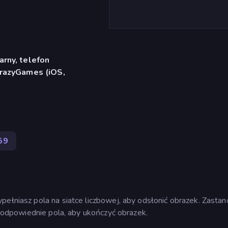
rny, telefon
CrazyGames (iOS,
59
pełniasz pola na siatce liczbowej, aby odsłonić obrazek. Zasta
ij odpowiednie pola, aby ukończyć obrazek.