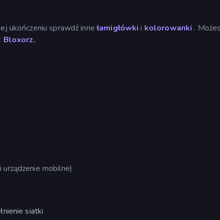
 jej ukończeniu sprawdź inne
łamigłówki
i
kolorowanki
. Możes
k
Bloxorz.
i urządzenie mobilne)
nienie siatki