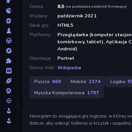
Ocena
8,5
(
na podstawie ostatnich 6 miesięcy
)
Wydany
październik 2021
Silnik gry
HTML5
Platformy
Przeglądarka (komputer stacjona
komórkowy, tablet), Aplikacja 
Android)
Orientacja
Portret
Strony Wiki
Wikipedia
Puzzle
669
Mobile
2374
Logika
5
Myszka Komputerowa
1797
Nonogram to wciągająca gra logiczna, w której wy
dobrze, aby uniknąć trafienia w krzyżyk i uzupełn