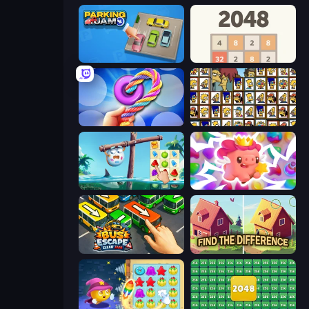
Parking Jam
2048
Twisted Tangle
Tiles of the Simpsons
Sugar Heroes
Match Arena
Bus Escape: Clear Jam
Find The Difference