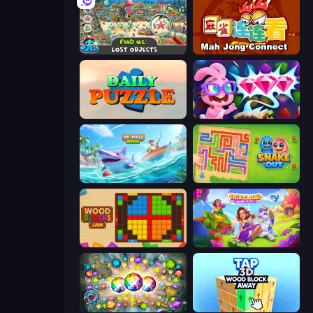
Find Me: Lost Objects
Mahjong Connect (Legacy)
Daily Puzzle
Skydom: Reforged
Tropical Merge
Snake Out: Maze Escape
Wood Blocks Jam
Fairyland Merge & Magic
Forgotten Treasure 2
Tap 3D Wood Block Away