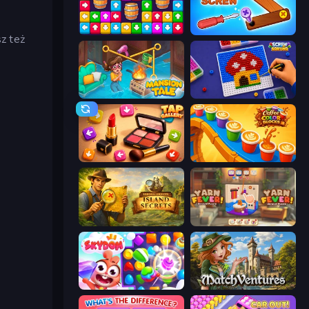
Tap Away Story
Wood Screw: Bolts Puzzle
z też
Mansion Tale: Merge Secrets
Screw Sorting
Tap Gallery
Coffee Color Blocks
Hidden Objects: Island Secrets
Yarn Fever! Unravel Puzzle
Skydom
MatchVentures