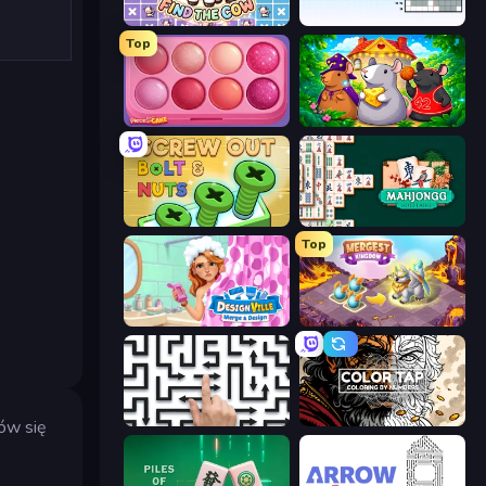
Find The Cow
Nonogram Square
Top
Piece of Cake: Merge and Bake
Rat's House - Nonogram
Screw Out: Bolts and Nuts
Mahjongg Solitaire
Top
Designville: Merge & Design
Mergest Kingdom
Arrow Escape: Puzzle
Color Tap: Coloring by Numbers
nów się