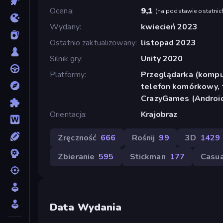
Ocena
9,1
(
na podstawie ostatnic
Wydany
kwiecień 2023
Ostatnio zaktualizowany
listopad 2023
Silnik gry
Unity 2020
Platformy
Przeglądarka (komput
telefon komórkowy, t
CrazyGames (Androi
Orientacja
Krajobraz
Zręczność
666
Rośnij
99
3D
1429
Zbieranie
595
Stickman
177
Casua
Data Wydania