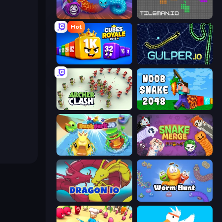
Worms.Zone
TileMan.io
Hot
Cubes 2048 Royale
Gulper.io
Archer Clash
Noob Snake 2048
DuckPark.io
Snake Merge: Idle & io Zone
Dragon.io
Worm Hunt