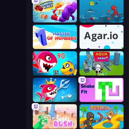
Punchy Race
Fish Eat Fishes
Master of Numbers
Agar.io
Fish Eat Getting Big
Aquapark.io
Fish Stab Getting Big
Snake Fit
Sugar Rush
Push.io