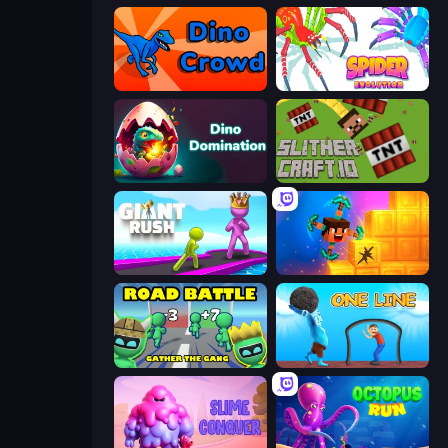
Dino Crowd
Spider Evolution: Runner Game
Dino Domination
SlitherCraft.io
Giant Rush!
Merge & Dig!
Road Battle: Gather the Gang
One Line