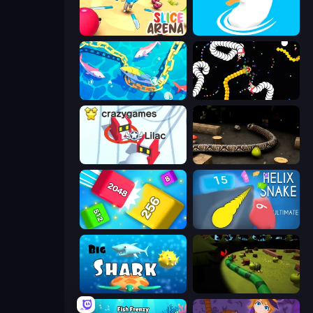
Slice Arena
Ducklings
Deep Sea Duel
Worms.io
Snowball.io
Snake 3D
Qube 2048
Helix Snake
Big Shark
Axy Snake 3D