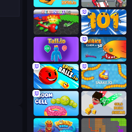
Cubes 2048.io
CleanUp.IO
Hexanaut.io
Numbers Arena
Tall.io
Snake Clash.io
EpicBallz.io
Snake.io
Boom Cell
Gold Rush Arena