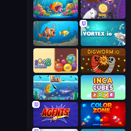
Fish Frenzy
Snake Lite
Hungry Ocean: Eat, Feed and Grow Fish
Vortex.io
Crazy 2048 Balls
Digworm.io
Let Me Eat 2: Feeding Madness
Inca Cubes 2048
Agents.io
Color Zone