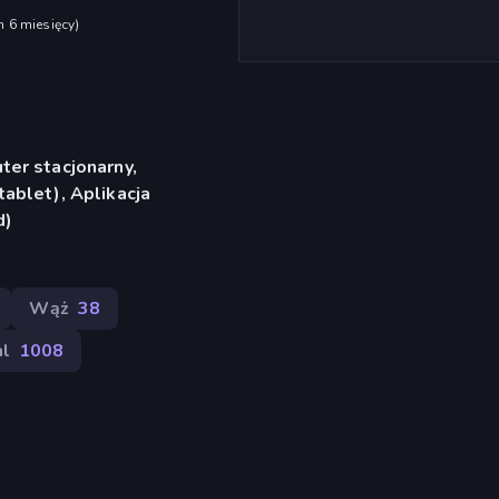
h 6 miesięcy
)
er stacjonarny,
ablet), Aplikacja
d)
Wąż
38
l
1008