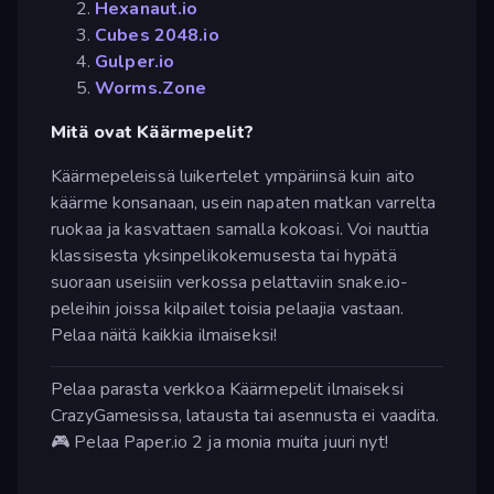
Hexanaut.io
Cubes 2048.io
Gulper.io
Worms.Zone
Mitä ovat Käärmepelit?
Käärmepeleissä luikertelet ympäriinsä kuin aito
käärme konsanaan, usein napaten matkan varrelta
ruokaa ja kasvattaen samalla kokoasi. Voi nauttia
klassisesta yksinpelikokemusesta tai hypätä
suoraan useisiin verkossa pelattaviin snake.io-
peleihin joissa kilpailet toisia pelaajia vastaan.
Pelaa näitä kaikkia ilmaiseksi!
Pelaa parasta verkkoa Käärmepelit ilmaiseksi
CrazyGamesissa, latausta tai asennusta ei vaadita.
🎮 Pelaa Paper.io 2 ja monia muita juuri nyt!