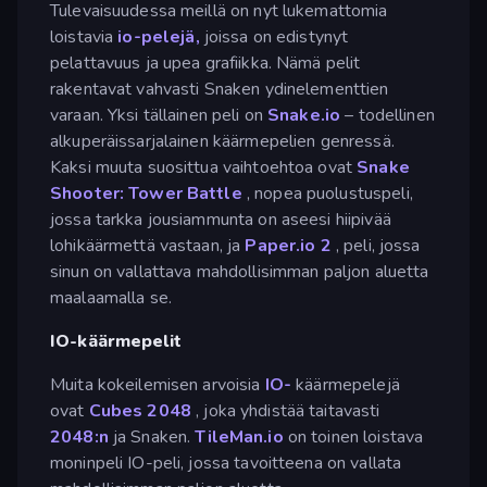
Tulevaisuudessa meillä on nyt lukemattomia
loistavia
io-pelejä,
joissa on edistynyt
pelattavuus ja upea grafiikka. Nämä pelit
rakentavat vahvasti Snaken ydinelementtien
varaan. Yksi tällainen peli on
Snake.io
– todellinen
alkuperäissarjalainen käärmepelien genressä.
Kaksi muuta suosittua vaihtoehtoa ovat
Snake
Shooter: Tower Battle
, nopea puolustuspeli,
jossa tarkka jousiammunta on aseesi hiipivää
lohikäärmettä vastaan, ja
Paper.io 2
, peli, jossa
sinun on vallattava mahdollisimman paljon aluetta
maalaamalla se.
IO-käärmepelit
Muita kokeilemisen arvoisia
IO-
käärmepelejä
ovat
Cubes 2048
, joka yhdistää taitavasti
2048:n
ja Snaken.
TileMan.io
on toinen loistava
moninpeli IO-peli, jossa tavoitteena on vallata