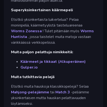
mahdollisimman paljon aluetta.
Superyksinkertainen käärmepeli
Etsitkö yksinkertaista luikertelua? Pelaa
moninpeliä, käärmetyylistä taisteluareenaa
Worms Zonessa
! Tulet pitämään myös
Worms
Huntista
, jossa taistelet muita matoja vastaan
värikkäässä verkkopelissä.
Muita paljon pelattuja nimikkeitä:
Käärmeet ja tikkaat (Alkuperäinen)
Gulper.io
Muita tutkittavia pelejä
Etsitkö muita hauskoja klassikkopelejä? Selaa
Mahjong-pelejämme
tai
Match 3
-peliämme
yksinkertaisen mutta hauskan pelattavuuden
löytämiseksi.