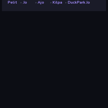
Pelit
.io
Ajo
Kilpa
DuckPark.io
»
»
»
»
DuckPark.io
Kehittäjä
PlayWorks Digital
Luokitus
8,8
(
viimeisten 6 kuukauden perusteella
)
Julkaistu
heinäkuu 2021
Viimeksi päivitetty
heinäkuu 2022
Pelimoottori
HTML5
Alustat
Selain (tietokone, mobiili,
tabletti), CrazyGames-
sovellus (iOS, Android)
Suunta
Vaaka / Pysty
.io
89
Vesi
30
Ylhäältä Alas
204