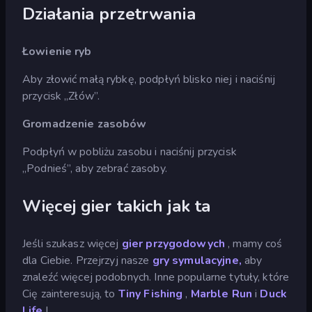
Działania przetrwania
Łowienie ryb
Aby złowić małą rybkę, podpłyń blisko niej i naciśnij
przycisk „Złów”.
Gromadzenie zasobów
Podpłyń w pobliżu zasobu i naciśnij przycisk
„Podnieś”, aby zebrać zasoby.
Więcej gier takich jak ta
Jeśli szukasz więcej
gier przygodowych
, mamy coś
dla Ciebie. Przejrzyj nasze
gry symulacyjne,
aby
znaleźć więcej podobnych. Inne popularne tytuły, które
Cię zainteresują, to
Tiny Fishing
,
Marble Run
i
Duck
Life
!