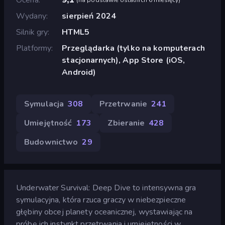
Wydany
sierpień 2024
Silnik gry
HTML5
Platformy
Przeglądarka (tylko na komputerach
stacjonarnych), App Store (iOS,
Android)
Symulacja
308
Przetrwanie
241
Umiejętność
173
Zbieranie
428
Budownictwo
29
Underwater Survival: Deep Dive to intensywna gra
symulacyjna, która rzuca graczy w niebezpieczne
głębiny obcej planety oceanicznej, wystawiając na
próbę ich instynkt przetrwania i umiejętności w