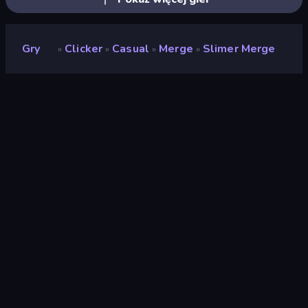
Gry
Clicker
Casual
Merge
Slimer Merge
»
»
»
»
Slimer Merge
Deweloper
Kunigames
Ocena
8,5
(
na podstawie ostatnich 6 miesięcy
)
Wydany
luty 2026
Silnik gry
Unity 6
Platformy
Przeglądarka (komputer stacjonarny,
telefon komórkowy, tablet),
Aplikacja CrazyGames (Android)
Orientacja
Portret