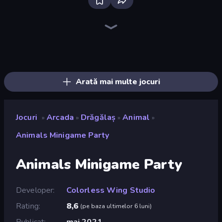
Bloxd.io
Ragdoll Archers
EvoWars.io
Piece of Cake: Merge and Bake
Veck.io
Traffic Rider
Racing Limits
Mahjongg Solitaire
Screw Out: Bolts and Nuts
Words of Wonders
Piles of Mahjong
Designville: Merge & Design
Space Waves
Miniblox
SkillWarz
Stickman Clash
Fortzone Battle Royale
Arrow Escape
Arată mai multe jocuri
Jocuri
Arcada
Drăgălaș
Animal
»
»
»
»
Animals Minigame Party
Animals Minigame Party
Developer
Colorless Wing Studio
Rating
8,6
(
pe baza ultimelor 6 luni
)
Publicat
mai 2021