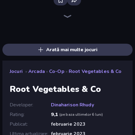
Ragdoll Archers
Cat Snack Bar
Kick the Buddy
Bouncemasters
TNT Bomber
Man Runner 2048
Mafia Takedown
Rooftop Run
Crazy Motorcycle
Survive the Disasters: Obby
Cars Arena
Grass Cutter: Mowing Simulator
Animal DNA Run
Zombies 4 Weapon Merge
I Am Taxi Prankster Sim
Mage Castle Idle Defense
Jelly Dye
Robby: Many Games
Arată mai multe jocuri
Jocuri
Arcada
Co-Op
Root Vegetables & Co
»
»
»
Root Vegetables & Co
Developer
Dinaharison Rhudy
Rating
9,1
(
pe baza ultimelor 6 luni
)
Publicat
februarie 2023
Ultima actualizare
februarie 2023