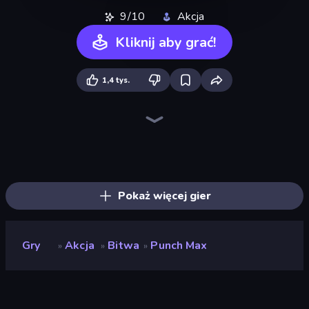
9/10
Akcja
Kliknij aby grać!
1,4 tys.
Throw a Lucky Block
Stickman Kombat 2D
Stickman Rebirth
Ninja Hands 2
Brainrot Arena Online
Stickman Weapon Master
Mecha Allstars Battle Royale
Archers Random
Stickman Clash
Robot Police Iron Panther
Mr. Dude: Online Multiverse Challenge
3D Block Gladiator: Sword Draw
Fortzone Battle Royale
Ultimate Evolution
Who Dies Last?
Dye Hard
Boom Slingers ReBoom
Obby World: Squid Escape
Pokaż więcej gier
Gry
Akcja
Bitwa
Punch Max
»
»
»
Punch Max