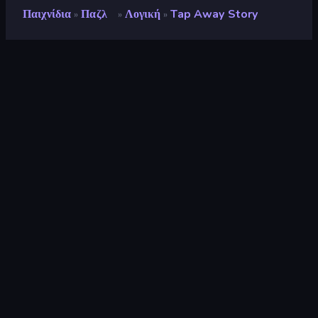
Παιχνίδια
Παζλ
Λογική
Tap Away Story
»
»
»
Tap Away Story
Προγραμματιστής
TAPCLAP FZCO
Αξιολόγηση
8,6
(
με βάση τους τελευταίους 6 μήνες
)
Κυκλοφόρησε
Απρίλιος 2026
Μηχανή παιχνιδιών
Externally hosted (iframe)
Πλατφόρμα
Πρόγραμμα περιήγησης
(επιτραπέζιος υπολογιστής, κινητό,
tablet)
Προσανατολισμός
Πορτρέτο
Παζλ
566
Mobile
2.357
Δισδιάστατα
935
Λογική
454