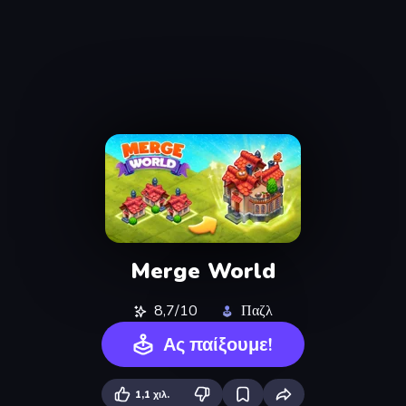
Merge World
8,7/10
Παζλ
Ας παίξουμε!
1,1 χιλ.