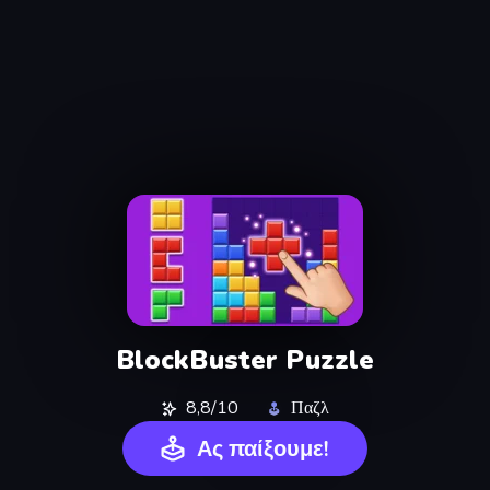
BlockBuster Puzzle
8,8/10
Παζλ
Ας παίξουμε!