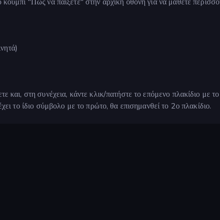
ο κουμπί "Πώς να παίξετε" στην αρχική οθόνη για να μάθετε περισσό
νητά)
τε και, στη συνέχεια, κάντε κλικ/πατήστε το επόμενο πλακίδιο με το
 έχει το ίδιο σύμβολο με το πρώτο, θα επισημανθεί το 2ο πλακίδιο.