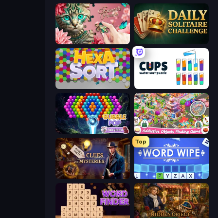
Favorite Puzzles
Daily Solitaire Challenge
Hexa Sort
Cups - Water Sort Puzzle
Bubble Pop Fairyland
Scavenger Hunt - Hidden Items
Top
Hidden Object: Clues and Mysteries
Word Wipe