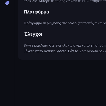
πλακίδιο. Μπορείτε επίσης να κάνετε κλικ/πατήστε τ
Πλατφόρμα
Πρόγραμμα περιήγησης στο Web (επιτραπέζια και κι
Έλεγχοι
Κάντε κλικ/πατήστε ένα πλακίδιο για να το επισημάνε
θέλετε να το αντιστοιχίσετε. Εάν το 2ο πλακίδιο δεν