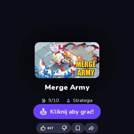
Merge Army
9/10
Strategia
Kliknij aby grać!
617