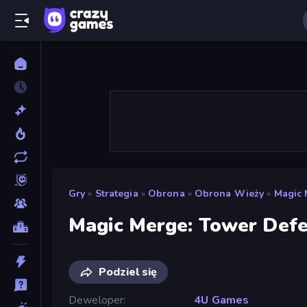
Gry
»
Strategia
»
Obrona
»
Obrona Wieży
»
Magic 
Magic Merge: Tower Def
Podziel się
Deweloper
4U Games