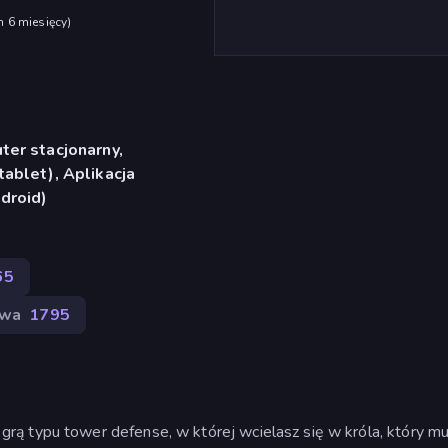
h 6 miesięcy
)
er stacjonarny,
ablet), Aplikacja
droid)
65
owa
1795
ą typu tower defense, w której wcielasz się w króla, który mu