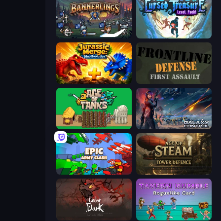
Bannerlings
Cursed Treasure Level Pack
Jurassic Merge: Dino Evolution
Frontline Defense
Age of Tanks Warriors: TD War
Galaxy Control: 3D Strategy
Epic Army Clash
Age of Steam Tower Defence
UnderDark: Defense
Tavern Rumble: Roguelike Card