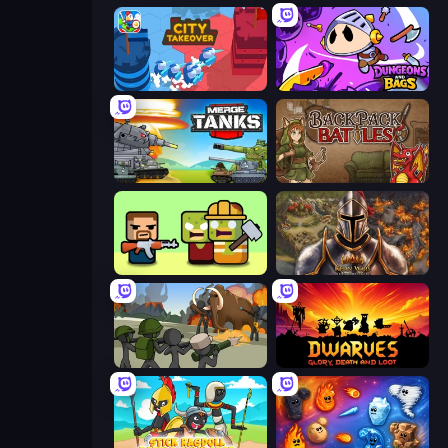
City Takeover
Dungeons and Bags
Merge Master Tanks: Tank Wars
Backpack Battles
Zombie Horde: Build & Survive
Khan Wars
Stickman History Battle
Dwarves: Glory, Death, and Loot