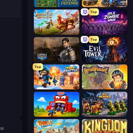
Tower Swap
AOD - Art Of Defense
Top
Infinity Kingdom
Idle Zombie Wave: Survivors
Top
Battle Arena
Evil Tower
Top
Tower Battle
Cursed Treasure 2
TimeWarriors
Age of Heroes
si