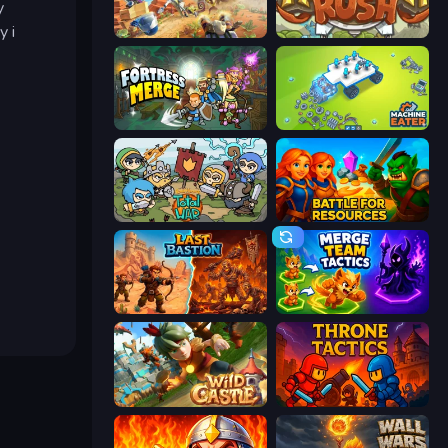
y
y i
Day D Tower Rush
Kingdom Rush
Fortress Merge
Machine Eater
Raid Heroes: Total War
Battle for Resources
Last Bastion
Merge Team Tactics
Wild Castle TD: Grow Empire
Throne Tactics