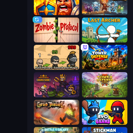
WarLink: Crown & Clash
Wall Wars
Zombie Protocol
Last Archer
Raid Heroes: Sword and Magic
Tower Defense
Raid Heroes: Dark Side
Tower Defense Clash
Cursed Treasure
Evo Gears