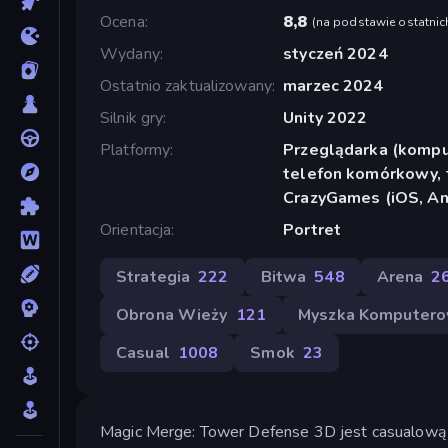
Ocena
8,8
(
na podstawie ostatnic
Wydany
styczeń 2024
Ostatnio zaktualizowany
marzec 2024
Silnik gry
Unity 2022
Platformy
Przeglądarka (komput
telefon komórkowy, t
CrazyGames (iOS, An
Orientacja
Portret
Strategia
222
Bitwa
548
Arena
2
Obrona Wieży
121
Myszka Komputer
Casual
1008
Smok
23
Magic Merge: Tower Defense 3D jest casualową gr