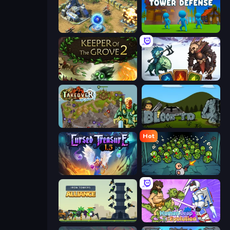
Battle for the Galaxy
Stickman Tower Defense Idle 3D
Keeper of the Grove 2
Dark Stones: Card Battle RPG
Takeover
Bloons Tower Defense 4
Hot
Cursed Treasure 1.5
Base Defence
Iron Towers Alliance
Human Leap: Evolution