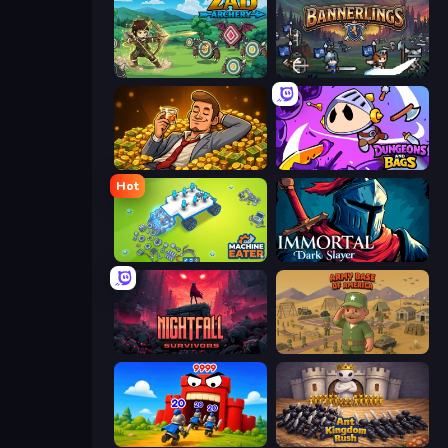
Zad Archery - Demo
Bannerlings
Idle Billionaire Tycoon
Dungeons and Bags
Hot
Machine Eater
Immortal: Dark Slayer
Nightfall Survivors
Army Base Of America
TimeWarriors
Ant Kingdom Rush