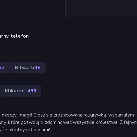
rny, telefon
32
Bitwa
548
Klikacze
489
mieczy i magii! Ciesz się zróżnicowaną rozgrywką, wspaniałym
y, które pozwolą ci zdominować wszystkie królestwa. Z fajnym
yć z okrutnymi bossami!