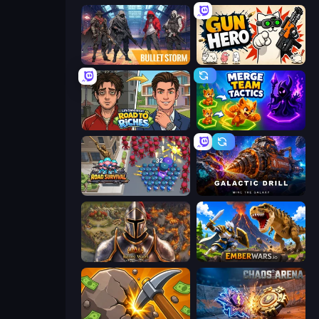
Bulletstorm
Gun Hero: Cat Survival
Life Simulator: Road to Riches
Merge Team Tactics
Road Survival
Galactic Drill
Khan Wars
EmberWars.io