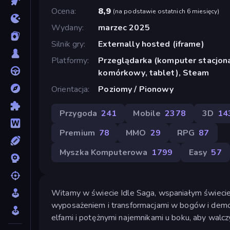
Ocena
8,9
(
na podstawie ostatnich 6 miesięcy
)
Wydany
marzec 2025
Silnik gry
Externally hosted (iframe)
Platformy
Przeglądarka (komputer stacjona
komórkowy, tablet), Steam
Orientacja
Poziomy / Pionowy
Przygoda
241
Mobile
2378
3D
14
Premium
78
MMO
29
RPG
87
Myszka Komputerowa
1799
Easy
57
Witamy w świecie Idle Saga, wspaniałym świecie 
wyposażeniem i transformacjami w bogów i demon
elfami i potężnymi najemnikami u boku, aby walcz