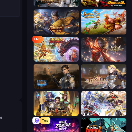
Immortals Revenge
AFK Dungeon: Idle Action RPG
Vampire Master
Infinity Kingdom
Hot
Heroes Assemble
Dark Odyssey
Battle Arena
Realm Traveler
Idle Dangers
Goddess Connect
i
Top