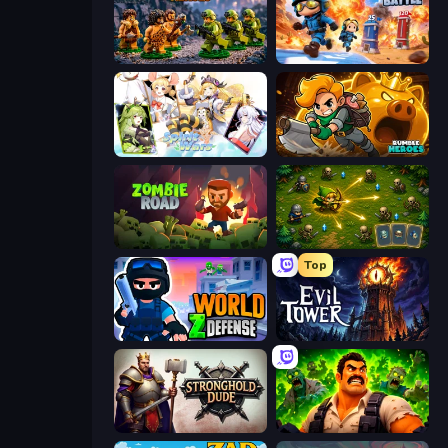
Age of Heroes
Tower Battle
Spirit Wars
Rumble Heroes
Zombie Road
Tiny Ranger
Top
World Z Defense - Zombie Defense
Evil Tower
Stronghold Dude
Zombie Lab Escape