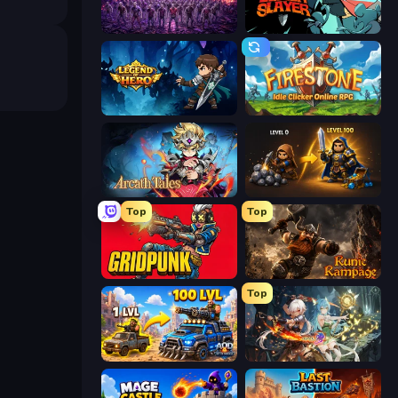
Idle Zombie Wave: Survivors
Tailed Demon Slayer
Legend of Hero
Firestone – Idle Clicker Online RPG
Arcath Tales
Gothic Story RPG
Top
Top
Gridpunk - 3v3 Battle Royale
Runic Rampage
Top
AOD - Art Of Defense
Crystal Saga: Nova