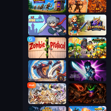
Mage Castle Idle Defense
Last Bastion
Rise Hero
Elvenrage
Zombie Protocol
Zombies 4 Weapon Merge
Titan Soul: Action RPG
Shadow Survivors
Hot
Divine Clash
Chronicles of Slayer