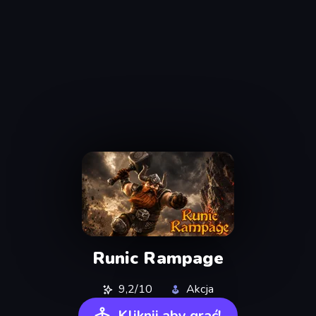
Runic Rampage
9,2/10
Akcja
Kliknij aby grać!