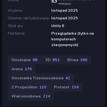
9,3
miesięcy
)
Wydany
listopad 2025
Ostatnio zaktualizowany
listopad 2025
Silnik gry
Unity 6
Platforma
Przeglądarka (tylko na
komputerach
stacjonarnych)
Strzelanie
88
3D
851
Bitwa
380
Arena
176
Strzelanka Trzecioosobowa
42
Z Przyjaciółmi
120
Pistolet
136
Wieloosobowe
214