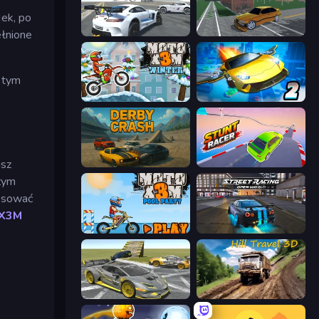
ek, po
ełnione
Crazy Stunt Cars Multiplayer
Obby: Car Crash Sandbox
, tym
Moto X3M 4 Winter
Ultimate Flying Car 2
asz
Derby Crash
Stunt Racer
zym
tosować
 X3M
Moto X3M 5: Pool Party
Street Racing: Open World
Wrong Way
Hill Travel 3D