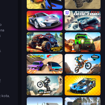
Car Crash Simulator Royale
Monster Cars: Ultimate Simulator
no
Grand Cyber City
Xtreme City Drifting
 na
i
.
Offroad Island
Offroad Life 3D
Turbo Cars: Pipe Stunts
Trial Mania
ć
Xtreme Moto Mayhem
GT Cars Mega Ramps
 koła,