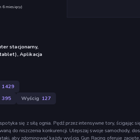
h 6 miesięcy
)
er stacjonarny,
ablet), Aplikacja
1429
395
Wyścig
127
otyka się z siłą ognia. Pędź przez intensywne tory, ścigając si
waną do niszczenia konkurencji. Ulepszaj swoje samochody, do
 ataki, aby zdominować każdy wyścig. Gun Racing oferuje zacięte