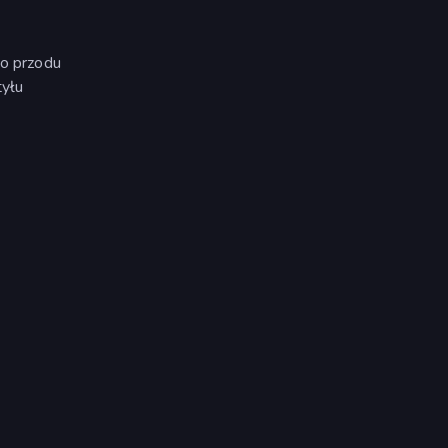
do przodu
tyłu