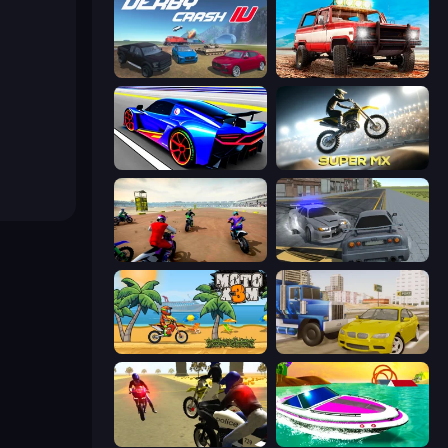
Derby Crash 4
Offroad Masters Challenge
Cyber Cars Punk Racing
Super MX - Last Season
Super MX - The Champion
RCC City Racing
Moto X3M
Crazy Car Stunts
3D Moto Simulator 2
Jet Boat Racing