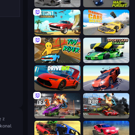
Gearshift One
Mad Pursuit
Stunt Paradise
Madness Cars Destroy
Toy Rider
Sportcars Crash
DriveOff
Hyper Cars Ramp Crash
Demolition Derby 3
Demolition Derby 2
ę z
skonal
,