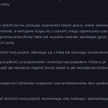
 mety.
dzikich torów, próbując wyprzedzić innych graczy online zarów
amochodu, a następnie ścigaj się z czasem, mając ograniczony czas
romne przeszkody, takie jak wysokie wiatraki, spadające gruzy 
ści jazdy.
dzić twój pojazd, zderzając się z tobą lub używając swojej broni
ą prędkość, przyspieszenie i kontrolę nad pojazdem. Możesz je
ź jak najwięcej nagród, biorąc udział w jak największej liczbie
i zwiększyć obrażenia i poprawić czas przeładowania, aby uzyska
ostroić swój pojazd, wymieniając olej, tankując i sprawdzając