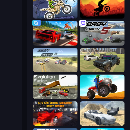
Moto X3M 6: Spooky Land
Sunset Bike Racing
Racing: Online!
Derby Crash 5
Derby Crash 3
4x4 Offroader
Evolution Factor
ATV Ultimate Offroad
City Car Driving Simulator: Stunt
Derby Crash 2