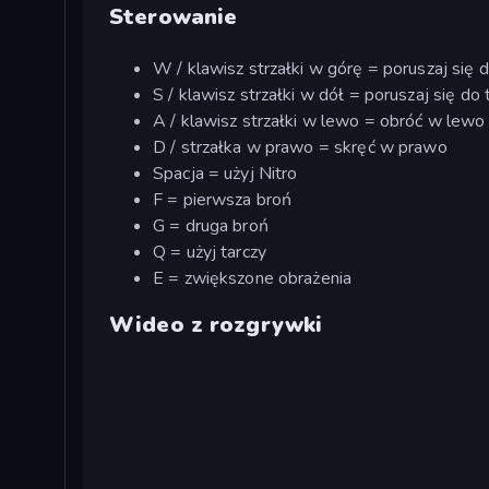
Sterowanie
W / klawisz strzałki w górę = poruszaj się 
S / klawisz strzałki w dół = poruszaj się do 
A / klawisz strzałki w lewo = obróć w lewo
D / strzałka w prawo = skręć w prawo
Spacja = użyj Nitro
F = pierwsza broń
G = druga broń
Q = użyj tarczy
E = zwiększone obrażenia
Wideo z rozgrywki