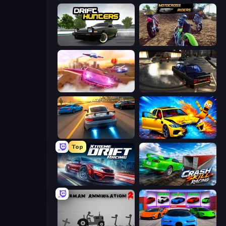
Drift Hunters
MotoCross Riders
Ultimate Flying Car
City Classic Car Driving: 131
Asphalt Rush
BMG: Ragdoll Playground
Top
Xtreme DRIFT Racing
Crash Skill Racing