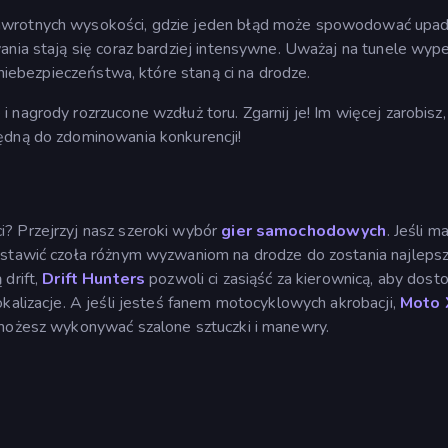
awrotnych wysokości, gdzie jeden błąd może spowodować upad
ania stają się coraz bardziej intensywne. Uważaj na tunele wyp
 niebezpieczeństwa, które staną ci na drodze.
 nagrody rozrzucone wzdłuż toru. Zgarnij je! Im więcej zarobisz
ędną do zdominowania konkurencji!
? Przejrzyj nasz szeroki wybór
gier samochodowych
. Jeśli m
 stawić czoła różnym wyzwaniom na drodze do zostania najleps
drift,
Drift Hunters
pozwoli ci zasiąść za kierownicą, aby dos
okalizacje. A jeśli jesteś fanem motocyklowych akrobacji,
Moto
 możesz wykonywać szalone sztuczki i manewry.