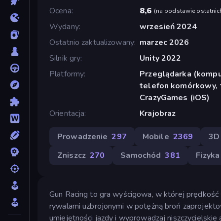
Ocena
8,6
(
na podstawie ostatnic
Wydany
wrzesień 2024
Ostatnio zaktualizowany
marzec 2026
Silnik gry
Unity 2022
Platformy
Przeglądarka (komput
telefon komórkowy, t
CrazyGames (iOS)
Orientacja
Krajobraz
Prowadzenie
297
Mobile
2369
3D
Zniszcz
270
Samochód
381
Fizyka
Gun Racing to gra wyścigowa, w której prędkość sp
rywalami uzbrojonymi w potężną broń zaprojekto
umiejętności jazdy i wyprowadzaj niszczycielskie