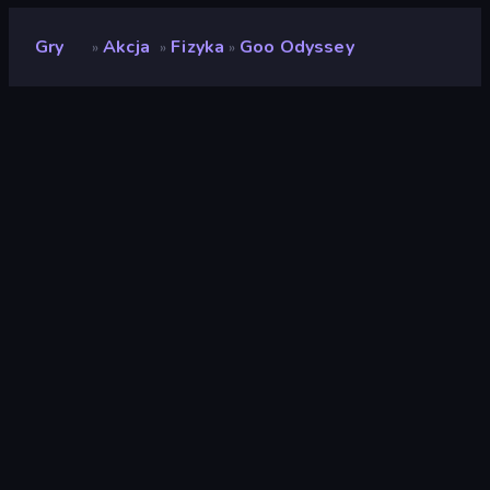
Gry
Akcja
Fizyka
Goo Odyssey
»
»
»
Goo Odyssey
Deweloper
Doodleland
Ocena
9,6
(
na podstawie ostatnich 6 miesięcy
)
Wydany
kwiecień 2026
Silnik gry
Unity 2022
Platformy
Przeglądarka (komputer stacjonarny,
telefon komórkowy, tablet),
Aplikacja CrazyGames (Android), App
Store (iOS, Android)
Orientacja
Krajobraz