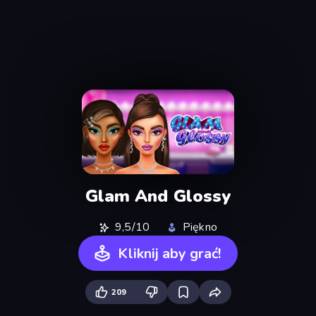
Glam And Glossy
9,5/10
Piękno
Kliknij aby grać!
209