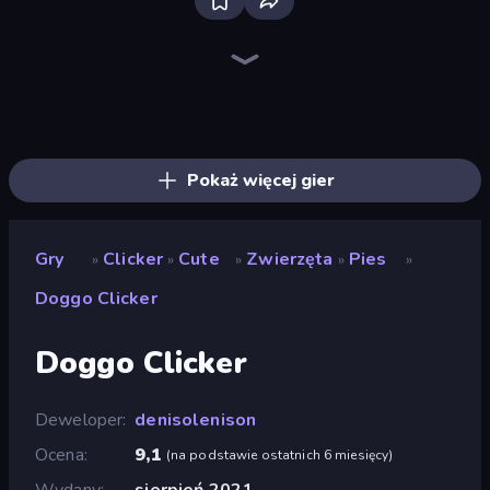
Bloxd.io
Ragdoll Archers
EvoWars.io
Veck.io
Piece of Cake: Merge and Bake
Racing Limits
Traffic Rider
Mahjongg Solitaire
Screw Out: Bolts and Nuts
Words of Wonders
Piles of Mahjong
Designville: Merge & Design
Miniblox
Space Waves
Stickman Clash
SkillWarz
Fortzone Battle Royale
Arrow Escape
Pokaż więcej gier
Gry
Clicker
Cute
Zwierzęta
Pies
»
»
»
»
»
Doggo Clicker
Doggo Clicker
Deweloper
denisolenison
Ocena
9,1
(
na podstawie ostatnich 6 miesięcy
)
Wydany
sierpień 2021