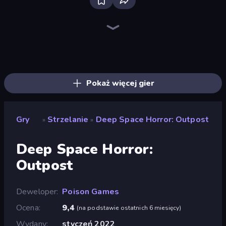
Bloxd.io
Ragdoll Archers
EvoWars.io
Veck.io
Piece of Cake: Merge and Bake
Racing Limits
Traffic Rider
Mahjongg Solitaire
Screw Out: Bolts and Nuts
Words of Wonders
Piles of Mahjong
Designville: Merge & Design
Miniblox
Space Waves
Stickman Clash
SkillWarz
Fortzone Battle Royale
Arrow Escape
Pokaż więcej gier
Gry
Strzelanie
Deep Space Horror: Outpost
»
»
Deep Space Horror:
Outpost
Deweloper
Poison Games
Ocena
9,4
(
na podstawie ostatnich 6 miesięcy
)
Wydany
styczeń 2022