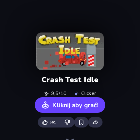
Crash Test Idle
9,5/10
Clicker
Kliknij aby grać!
561