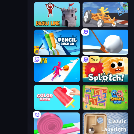
Draw Line
Draw Crash Race
Pencil Rush
Shovel 3D
Top
Twerk Race 3D
Splotch!
Color Match
Snake Out: Maze Escape