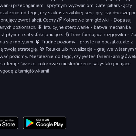
owaniu przeciąganiem i sprytnym wyzwaniom, Caterpillars łączy
zależnie od tego, czy szukasz szybkiej sesji gry, czy dłuższej 
jonujący zwrot akcji. Cechy 🌈 Kolorowe łamigłówki - Dopasuj
anych poziomach. 🐛 Intuicyjne sterowanie - Łatwa mechanika
est płynne i satysfakcjonujące. 🦋 Transformująca rozgrywka - Zb
nia się motylami. 🧩 Trudne poziomy - proste na początku, ale z
ą twoją strategię. 🎯 Relaks lub rywalizacja - graj we własnym
ywać poziomy. Niezależnie od tego, czy jesteś fanem łamigłówek
rs oferuje świeże, kolorowe i nieskończenie satysfakcjonujące
rzygodę z łamigłówkami!