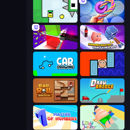
Appel
Twisted Tangle
Jelly Restaurant
Hammer Master－Craft & Destroy!
Car Drawing Game
Lava and Aqua
Ball Roll
Draw Bridge
Master of Numbers
Lazy Jumper