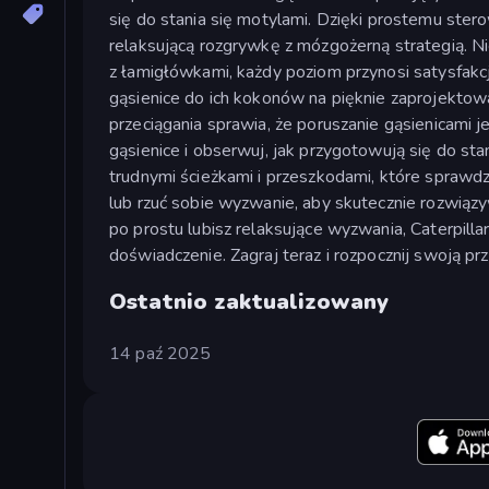
się do stania się motylami. Dzięki prostemu ster
relaksującą rozgrywkę z mózgożerną strategią. Nie
z łamigłówkami, każdy poziom przynosi satysfakc
gąsienice do ich kokonów na pięknie zaprojektow
przeciągania sprawia, że poruszanie gąsienicami j
gąsienice i obserwuj, jak przygotowują się do sta
trudnymi ścieżkami i przeszkodami, które sprawdz
lub rzuć sobie wyzwanie, aby skutecznie rozwiąz
po prostu lubisz relaksujące wyzwania, Caterpilla
doświadczenie. Zagraj teraz i rozpocznij swoją p
Ostatnio zaktualizowany
14 paź 2025