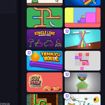
Hungry Frog
Pixlock
Plumber Pipe Out
Level EATEN!
Single Line: Drawing Puzzle
Tangle Master
Tenkyu Ball
Flow 2048 3D
Cut in Half, Please!
Pull the Pin
towują