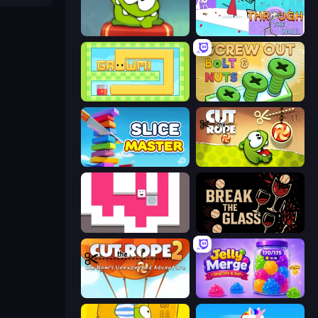
Cut the Rope: Experiments
Through the Wall
Growmi
Screw Out: Bolts and Nuts
Slice Master
Cut the Rope
Just Slide (Remastered)
Break the Glass
Cut The Rope 2
Jelly Merge: Upgrade & Sell