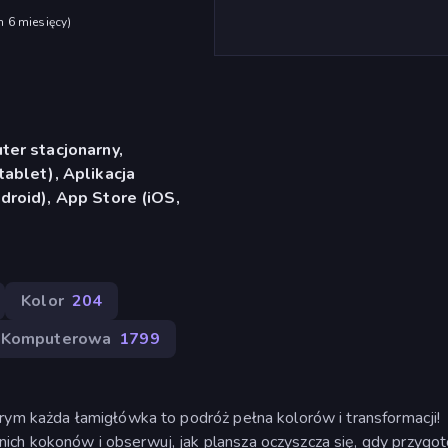
h 6 miesięcy
)
er stacjonarny,
ablet), Aplikacja
roid), App Store (iOS,
Kolor
204
 Komputerowa
1799
rym każda łamigłówka to podróż pełna kolorów i transformacji!
ich kokonów i obserwuj, jak plansza oczyszcza się, gdy przygo