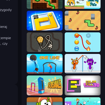
Pipe Puzzle
Save My Pets
przygody
ieraj
Ice Slide
SSSPICY!
 tempie
, czy
Light The Lamp
Emoji Puzzle!
One Line
Square Punki Long Hand
Screamals
Color Fill 3D