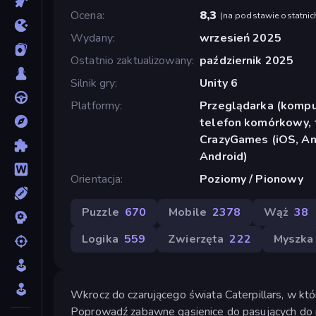
Ocena
8,3
(
na podstawie ostatnic
Wydany
wrzesień 2025
Ostatnio zaktualizowany
październik 2025
Silnik gry
Unity 6
Platformy
Przeglądarka (komput
telefon komórkowy, t
CrazyGames (iOS, And
Android)
Orientacja
Poziomy / Pionowy
Puzzle
670
Mobile
2378
Wąż
38
Logika
559
Zwierzęta
222
Myszka
Wkrocz do czarującego świata Caterpillars, w któ
Poprowadź zabawne gąsienice do pasujących do n