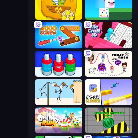
Cut the Rope Time Travel
Stacky Bird
Wood Screw: Bolts Puzzle
Tile Craft 3D
Nuts Puzzle: Sort By Color
Toilet Rush - Draw Puzzle
Gomu Goman
Draw Climber
Om Nom: Run
Hydraulic Press 2D ASMR