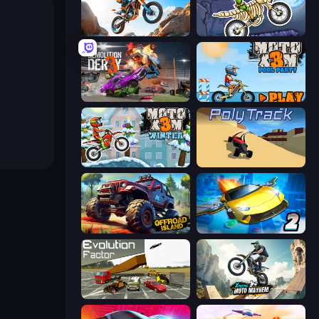
Trial Mania
Moto X3M 6: Spooky Land
Demolition Derby 3
Moto X3M 5: Pool Party
Moto X3M 4 Winter
PolyTrack
Offroad Island
Ultimate Flying Car 2
Evolution Factor
Xtreme Moto Mayhem