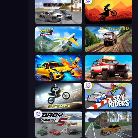
Gearshift One
Sunset Bike Racing
Crazy Plane Landing
Hill Travel 3D
BMG: Ragdoll Playground
Offroad Masters Challenge
Super MX - Last Season
Sky Riders
Derby Crash 5
Obby: Car Crash Sandbox