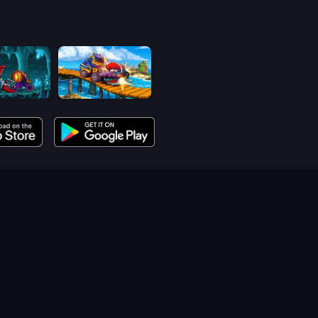
Car Eats Car: Dungeon Adventure
Car Eats Car: Sea Adventure