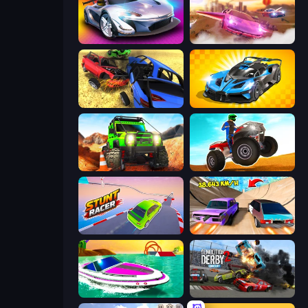
Grand Cyber City
Ultimate Flying Car
Car Crash Simulator Royale
GT Cars Mega Ramps
Offroad Life 3D
ATV Ultimate Offroad
Stunt Racer
Turbo Cars: Pipe Stunts
Jet Boat Racing
Demolition Derby 2