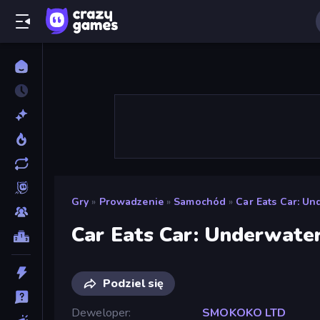
Gry
»
Prowadzenie
»
Samochód
»
Car Eats Car: U
Car Eats Car: Underwate
Podziel się
Deweloper
SMOKOKO LTD