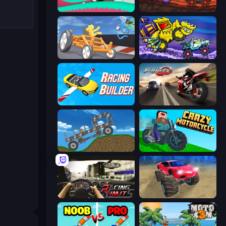
Merge & Construct
Car Eats Car: Volcanic Adventure
Draw Crash Race
Car Eats Car: Arctic Adventure
Racing Builder
Traffic Rider
Move It!
Crazy Motorcycle
Racing Limits
Monster Cars: Ultimate Simulator