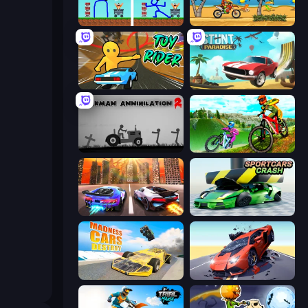
DOP Noob: Draw to Save
Moto X3M
Toy Rider
Stunt Paradise
Stickman Annihilation 2
MX Offroad Master
Night City Racing
Sportcars Crash
Madness Cars Destroy
Hyper Cars Ramp Crash