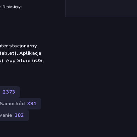
h 6 miesięcy
)
er stacjonarny,
ablet), Aplikacja
), App Store (iOS,
e
2373
Samochód
381
wanie
382