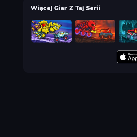
Więcej Gier Z Tej Serii
Car Eats Car: Arctic Adventure
Car Eats Car: Volcanic Adventure