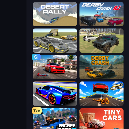
Desert Rally
Derby Crash 4
Wrong Way
4x4 Offroader
Real Car Driving
Derby Crash
Cyber Cars Punk Racing
Jump Master: Car Racing
Top