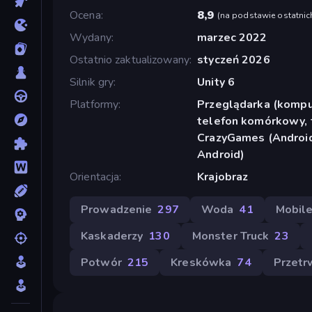
Ocena
8,9
(
na podstawie ostatnic
Wydany
marzec 2022
Ostatnio zaktualizowany
styczeń 2026
Silnik gry
Unity 6
Platformy
Przeglądarka (komput
telefon komórkowy, t
CrazyGames (Android
Android)
Orientacja
Krajobraz
Prowadzenie
297
Woda
41
Mobil
Kaskaderzy
130
Monster Truck
23
Potwór
215
Kreskówka
74
Przetr