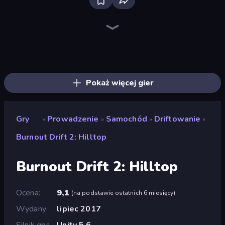
Madness Cars Destroy
Racing Limits
PolyTrack
Crazy Hills
Crazy Plane Landing
Sportcars Crash
Sky Riders
Syder Hyper Drive
Moto X3M
Hard Wheels
Hill Racing
Moto X3M 5: Pool Party
Trials Ice Ride
Drift.io
Traffic Rider
Moto X3M 4 Winter
Stunt Paradise
Plane Chase
Pokaż więcej gier
Gry
Prowadzenie
Samochód
Driftowanie
»
»
»
»
Burnout Drift 2: Hilltop
Burnout Drift 2: Hilltop
Ocena
9,1
(
na podstawie ostatnich 6 miesięcy
)
Wydany
lipiec 2017
Silnik gry
Unity 5.6