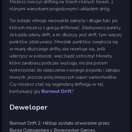
Możesz ćwiczyć drifting na trzech różnych torach, z
różnymi warunkami pogodowymi i układem dróg.
Tor kolejki oferuje niezwykłe zakręty i długie łuki, po
których możesz z gracją driftować. Zdobywasz punkty
za każdy udany drift, a im dłuższy jest drift, tym więcej
punktów zdobywasz. Mnożnik punktów zwiększa się
w miarę dłuższego driftu, ale resetuje się, jeśli
uderzysz w pobocze, więc bądź ostrożny! Monety,
które zarabiasz podczas wyścigu, można potem
wykorzystać do ulepszenia swojego pojazdu i zakupu
nowych, jeszcze potężniejszych super samochodów.
Czy możesz stać się legendarą driftingu w tej
kontynuacji gry
Burnout Drift
?
Deweloper
Burnout Drift 2: Hilltop zostało stworzone przez
Burga Ozdoganlara z Bonecracker Games.