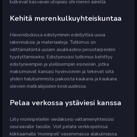
kulkevat kasvavan utopiasi ohi meren äärellä.
Kehitä merenkulkuyhteiskuntaa
Havendockissa edistyminen edellyttää uusia
rakennuksia ja materiaaleja. Tutkimus on
välttämätöntä uusien asukkaidesi perustarpeiden
tyydyttämiseksi. Edistyessäsi tutkimus kehittyy
edistyneempiin ja ylellisempiin esineisiin, jotka
maksimoivat kansasi hyvinvoinnin ja tekevät siitä
yhden halutuimmista paikoista kaukana ja kaukana
olevien matkailijoiden keskuudessa.
Pelaa verkossa ystäviesi kanssa
Liity moninpeleihin viedäksesi valtameriyhteisösi
seuraavalle tasolle. Voit pelata verkkopelissä
klikkaamalla 'moninpeli' vasemmassa alakulmassa.