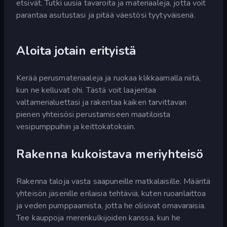
etsivät. Tutki uusia tavaroita ja materiaaleja, jotta voit
parantaa asutustasi ja pitää väestösi tyytyväisenä.
Aloita jotain erityistä
Kerää perusmateriaaleja ja ruokaa klikkaamalla niitä,
kun ne kelluvat ohi. Tästä voit laajentaa
valtamerialuettasi ja rakentaa kaiken tarvittavan
pienen yhteisösi perustamiseen maatiloista
vesipumppuihin ja keittokatoksiin.
Rakenna kukoistava meriyhteisö
Rakenna taloja vasta saapuneille matkalaisille. Määritä
yhteisön jäsenille erilaisia tehtäviä, kuten ruoanlaittoa
ja veden pumppaamista, jotta he olisivat omavaraisia.
Tee kauppoja merenkulkijoiden kanssa, kun he