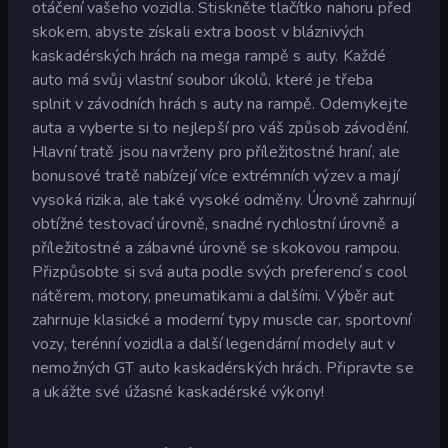
otáčení vašeho vozidla. Stiskněte tlačítko nahoru před
skokem, abyste získali extra boost v bláznivých
kaskadérských hrách na mega rampě s auty. Každé
auto má svůj vlastní soubor úkolů, které je třeba
splnit v závodních hrách s auty na rampě. Odemykejte
auta a vyberte si to nejlepší pro váš způsob závodění.
Hlavní tratě jsou navrženy pro příležitostné hraní, ale
bonusové tratě nabízejí více extrémních výzev a mají
vysoká rizika, ale také vysoké odměny. Úrovně zahrnují
obtížné testovací úrovně, snadné rychlostní úrovně a
příležitostné a zábavné úrovně se skokovou rampou.
Přizpůsobte si svá auta podle svých preferencí s cool
nátěrem, motory, pneumatikami a dalšími. Výběr aut
zahrnuje klasické a moderní typy muscle car, sportovní
vozy, terénní vozidla a další legendární modely aut v
nemožných GT auto kaskadérských hrách. Připravte se
a ukážte své úžasné kaskadérské výkony!