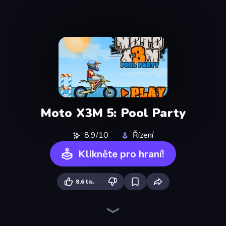
Moto X3M 5: Pool Party
8,9/10
Řízení
Klikněte pro hraní!
8,6 tis.