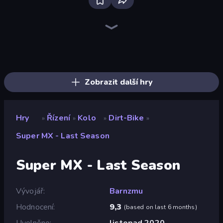
Racing Limits
Deadly Descent
Ramp Car VS Police: CHASE
Real Car Driving
Hustle & Drift in ZIL
Traffic Rider
Deadly Rally
Syder Hyper Drive
Parking Space
Crazy Plane Landing
BMG: Ragdoll Playground
OK Parking
Obby: Car Crash Sandbox
The Cargo
Time to Park
Crazy Hills
Desert Rally
Madness Cars Destroy
Zobrazit další hry
Hry
Řízení
Kolo
Dirt-Bike
»
»
»
»
Super MX - Last Season
Super MX - Last Season
Vývojář
Barnzmu
Hodnocení
9,3
(
based on last 6 months
)
Uvolněno
listopad 2020