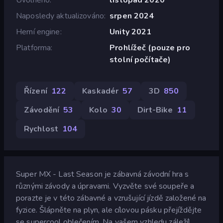
Naposledy aktualizováno
srpen 2024
Herní engine
Unity 2021
Platforma
Prohlížeč (pouze pro
stolní počítače)
Řízení
122
Kaskadér
57
3D
850
Závodění
53
Kolo
30
Dirt-Bike
11
Rychlost
104
Super MX - Last Season je zábavná závodní hra s
různými závody a úpravami. Vyzvěte své soupeře a
porazte je v této zábavné a vzrušující jízdě založené na
fyzice. Šlápněte na plyn, ale cílovou pásku přejíždějte
se supercool oblečením. Na vašem vzhledu záleží!