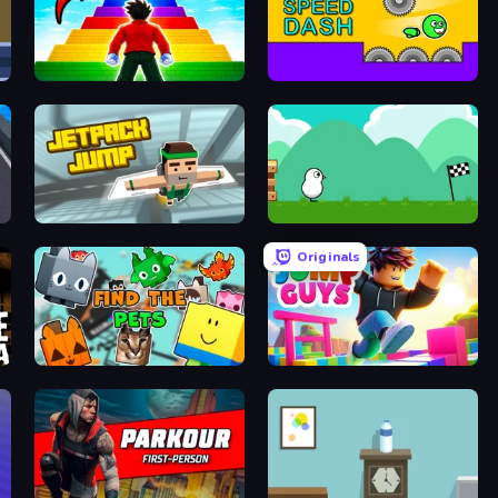
Obby Highest Jump Ever
Speed Dash
Jetpack Jump
Duck Life 4
Originals
Find The Pets
Jump Guys