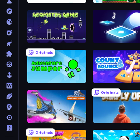
Bouncemasters
Run and Jump for Brainro
Geometry Game
Tile Jumper 3D
Originals
Adventure Jumper
Count and Bounce
Originals
Base Jump Wing Suit Flying
SimplyUp.io
Originals