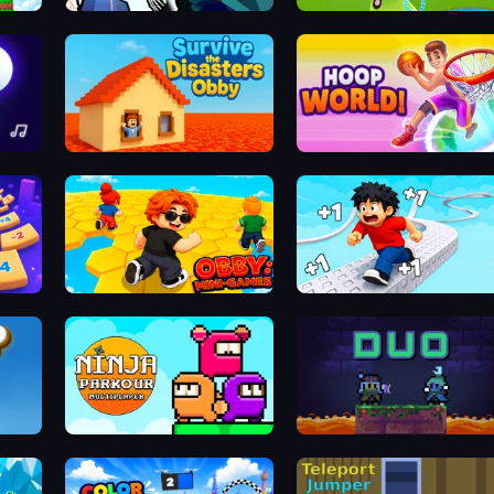
t
Sniper Shot: Bullet Time
Aquapark.io
Survive the Disasters: Obby
Hoop World 3D
Obby: Mini-Games
Speed per Click: Obby
Ninja Parkour Multiplayer
Duo