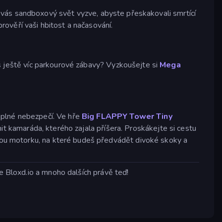
vás sandboxový svět vyzve, abyste přeskakovali smrtící
prověří vaši hbitost a načasování.
eš ještě víc parkourové zábavy? Vyzkoušejte si
Mega
 plné nebezpečí. Ve hře
Big FLAPPY Tower Tiny
nit kamaráda, kterého zajala příšera. Proskákejte si cestu
ou motorku, na které budeš předvádět divoké skoky a
te Bloxd.io a mnoho dalších právě teď!