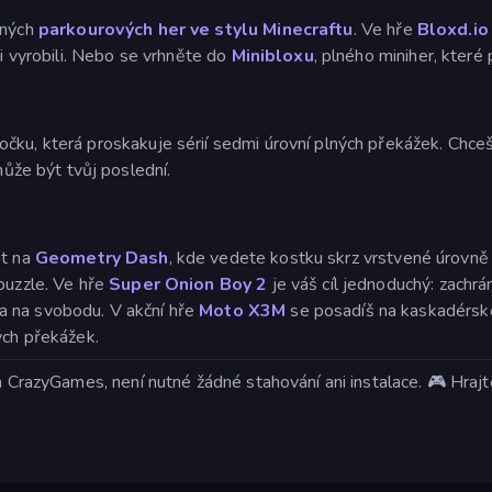
ených
parkourových her
ve stylu Minecraftu
. Ve hře
Bloxd.io
mi vyrobili. Nebo se vrhněte do
Minibloxu
, plného miniher, které 
kočku, která proskakuje sérií sedmi úrovní plných překážek. Chc
ůže být tvůj poslední.
at na
Geometry Dash
, kde vedete kostku skrz vrstvené úrovně
 puzzle. Ve hře
Super Onion Boy 2
je váš cíl jednoduchý: zachrá
a na svobodu. V akční hře
Moto X3M
se posadíš na kaskadérsk
ých překážek.
na CrazyGames, není nutné žádné stahování ani instalace. 🎮 Hraj