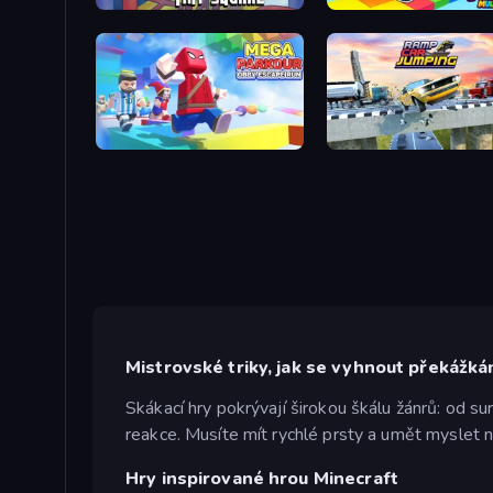
Big FLAPPY Tower Tiny Square
Obby Party Multiplayer
Mega Parkour: Obby Escape Run
Ramp Car Jumping
Mistrovské triky, jak se vyhnout překážk
Skákací hry pokrývají širokou škálu žánrů: od su
reakce. Musíte mít rychlé prsty a umět myslet n
Hry inspirované hrou Minecraft