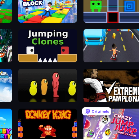
Color Block
Teleport Jumper
Jumping Clones
Bus and Subway Runner
ator
Duck Life 3
Extreme Pamplona
Originals