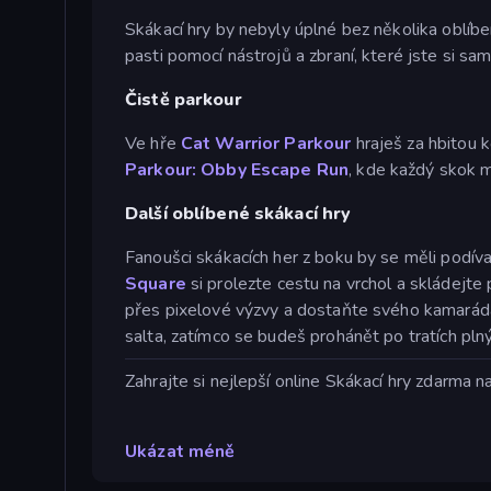
Skákací hry by nebyly úplné bez několika oblíb
pasti pomocí nástrojů a zbraní, které jste si sa
Čistě parkour
Ve hře
Cat Warrior Parkour
hraješ za hbitou 
Parkour: Obby Escape Run
, kde každý skok m
Další oblíbené skákací hry
Fanoušci skákacích her z boku by se měli podív
Square
si prolezte cestu na vrchol a skládejte
přes pixelové výzvy a dostaňte svého kamarád
salta, zatímco se budeš prohánět po tratích pln
Zahrajte si nejlepší online Skákací hry zdarma 
Ukázat méně