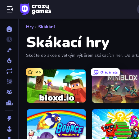
Hry
»
Skákání
Skákací hry
Skočte do akce s velkým výběrem skákacích her. Od arkád
Top
Originals
Bloxd.io
Miniblox