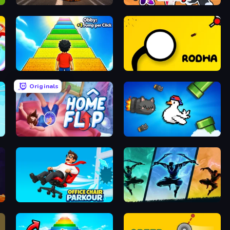
Jump Master: Car Racing
Escape Evil Granny!
Obby: +1 Jump per Click
Rodha
Originals
Home Flip
Honk
Office Chair Parkour
Shadow Ninja Revenge