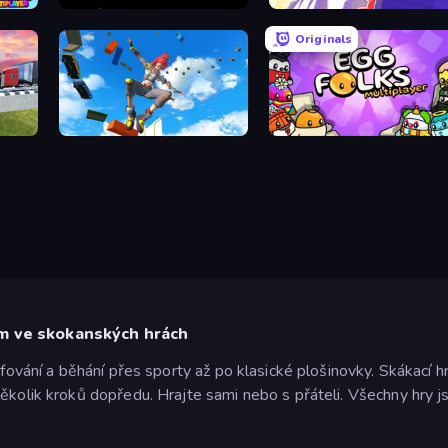
Donkey Kong Returns
Crazy Jump Jump Multiplayer
Originals
Only Up 3D Parkour: Go Ascend
Egg Folks Multiplayer
ám ve skokanských hrách
rfování a běhání přes sporty až po klasické plošinovky. Skákací h
ěkolik kroků dopředu. Hrajte sami nebo s přáteli. Všechny hry j