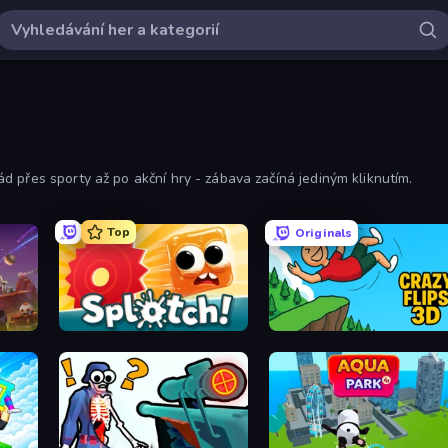
 přes sporty až po akční hry - zábava začíná jediným kliknutím.
Top
Originals
Splotch!
Crazy Flips 3D