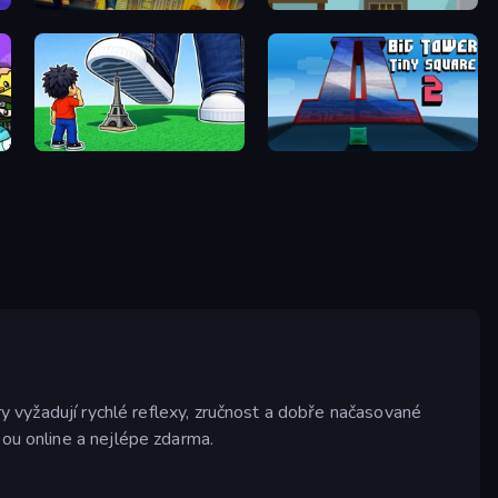
Parkour First-Person
Flip Bottle
Obby: Click and Grow
Big Tower Tiny Square 2
ry vyžadují rychlé reflexy, zručnost a dobře načasované
sou online a nejlépe zdarma.