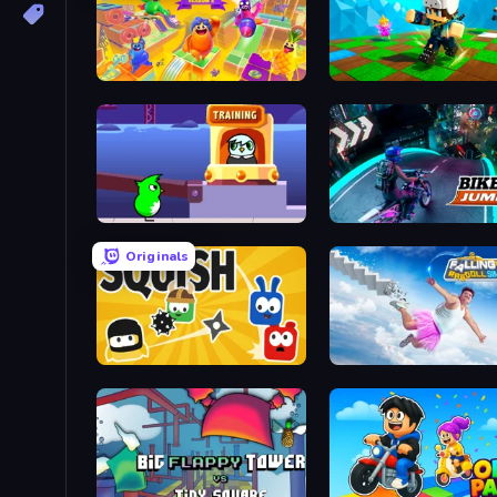
Crazy Guys
Robby: Many Games
Duck Life: Space
Bike Jump
Originals
Squish
Falling Art Ragdoll Simul