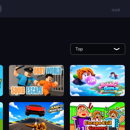
Top
Obby World: Squid Escape
Bubble Gum Simulator