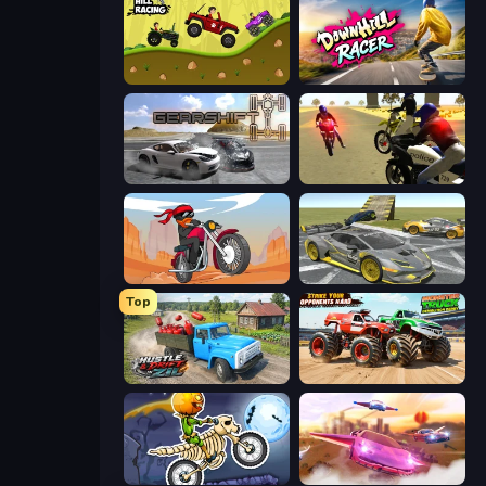
Hill Racing
Downhill Racer
Gearshift One
3D Moto Simulator 2
Stickman Moto Race Extreme
Wrong Way
Top
Hustle & Drift in ZIL
Monster Truck Demolition Derby
Moto X3M 6: Spooky Land
Ultimate Flying Car