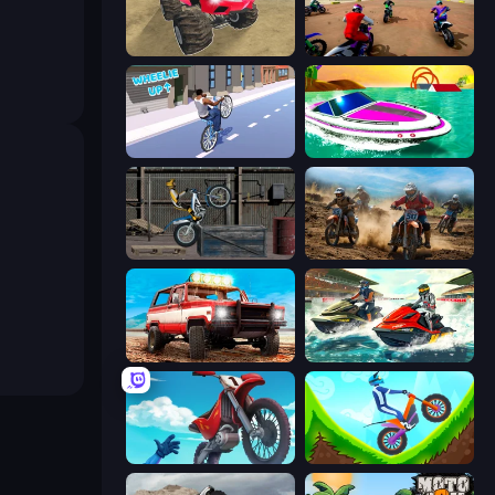
Monster Cars: Ultimate Simulator
Super MX - The Champion
Wheelie Up
Jet Boat Racing
Trials Ride
Motocross Dirt Bike Race Games
Offroad Masters Challenge
Jetski Race
Airborne Motocross
Hill Climb on Moto Bike