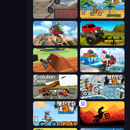
Hard Wheels
Moto X3M
Cartoon Moto Stunt
Offroad Muddy Trucks
Blocky Trials
Ramp Bike Jumping
Evolution Factor
Moto X3M 4 Winter
Moto X3M 5: Pool Party
Sunset Bike Racing