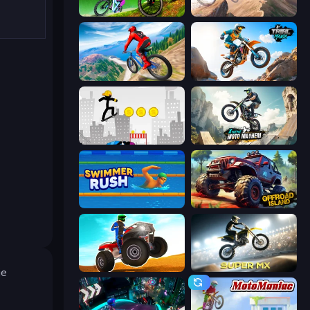
MX Offroad Master
Cycle Extreme
Riders Downhill Racing
Trial Mania
Stickman Skate: 360 Epic City
Xtreme Moto Mayhem
Swimmer Rush
Offroad Island
ATV Ultimate Offroad
Super MX - Last Season
je