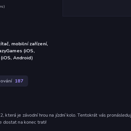
hs
)
ítač, mobilní zařízení,
razyGames (iOS,
 (iOS, Android)
ování
187
 která je závodní hrou na jízdní kolo. Tentokrát vás pronásledu
 dostat na konec trati!