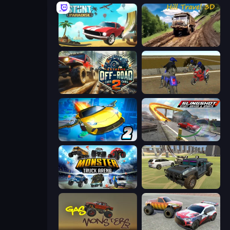
Stunt Paradise
Hill Travel 3D
Extreme Offroad Cars 2
Crazy Moto Stunts
Ultimate Flying Car 2
Slingshot Stunt Driver & Sport
Monster Truck Arena
4x4 Offroader