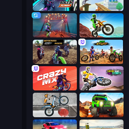
Bike Jump
Moto Maniac
Moto Maniac 2
Dirt Bike Mad Skills
MotoCross Riders
Bike Stunts Race Bike Games 3D
Crazy MX
Trial Bike Epic Stunts
Trials Ice Ride
Offroad Life 3D