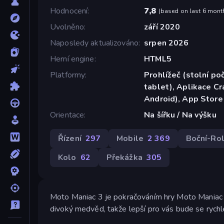
Hodnocení
7,8
(
based on last 6 mont
Uvolněno
září 2020
Naposledy aktualizováno
srpen 2026
Herní engine
HTML5
Platformy
Prohlížeč (stolní poč
tablet), Aplikace C
Android), App Store
Orientace
Na šířku / Na výšku
Řízení
297
Mobile
2 369
Boční-Rol
Kolo
62
Překážka
305
Moto Maniac 3 je pokračováním hry Moto Maniac 2,
divoký medvěd, takže lepší pro vás bude se rychle