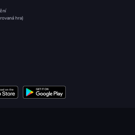
ění
rovaná hra)