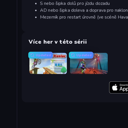
S nebo šipka dolů pro jízdu dozadu
AD nebo šipka doleva a doprava pro naklon
Mezerník pro restart úrovně (ve scéně Hava
Více her v této sérii
Updated
Updated
Moto Maniac
Moto Maniac 2