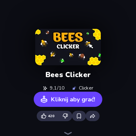
Bees Clicker
9,1/10
Clicker
Kliknij aby grać!
420