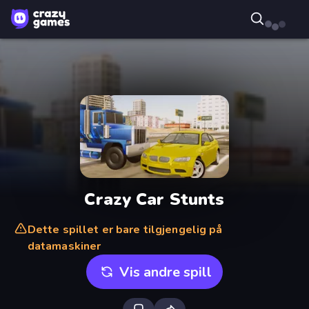
Crazy Car Stunts
Dette spillet er bare tilgjengelig på
datamaskiner
Vis andre spill