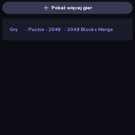
Pokaż więcej gier
Gry
Puzzle
2048
2048 Blocks Merge
»
»
»
2048 Blocks Merge
Deweloper
Drmop
Ocena
9,3
(
na podstawie ostatnich 6 miesięcy
)
Wydany
styczeń 2023
Silnik gry
Unity 2020
Platformy
Przeglądarka (komputer stacjonarny,
telefon komórkowy, tablet),
Aplikacja CrazyGames (Android), App
Store (Android)
Orientacja
Krajobraz