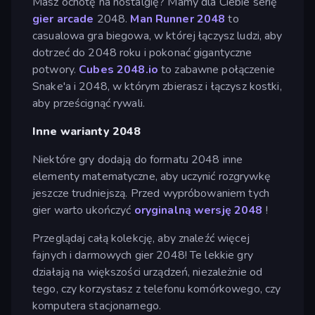
Masz ochotę na nostalgię? Mamy dla Ciebie serię
gier arcade
2048.
Man Runner 2048
to
casualowa gra biegowa, w której łączysz ludzi, aby
dotrzeć do 2048 roku i pokonać gigantyczne
potwory.
Cubes 2048.io
to zabawne połączenie
Snake'a i 2048, w którym zbierasz i łączysz kostki,
aby prześcignąć rywali.
Inne warianty 2048
Niektóre gry dodają do formatu 2048 inne
elementy matematyczne, aby uczynić rozgrywkę
jeszcze trudniejszą. Przed wypróbowaniem tych
gier warto ukończyć
oryginalną wersję 2048
!
Przeglądaj całą kolekcję, aby znaleźć więcej
fajnych i darmowych gier 2048! Te lekkie gry
działają na większości urządzeń, niezależnie od
tego, czy korzystasz z telefonu komórkowego, czy
komputera stacjonarnego.