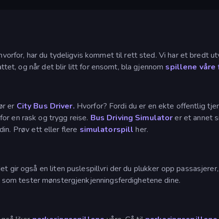
hvorfor, har du tydeligvis kommet til rett sted. Vi har et bredt u
attet, og når det blir litt for ensomt, bla gjennom
spillene våre 
før er
City Bus Driver.
Hvorfor? Fordi du er en ekte offentlig tje
or en rask og trygg reise.
Bus Driving Simulator
er et annet s
 din. Prøv ett eller flere
simulatorspill
her.
det gir også en liten puslespillvri der du plukker opp passasjere
 som tester mønstergjenkjenningsferdighetene dine.