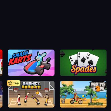
Smash Karts
Spades
Top
Basket Random
Moto X3M