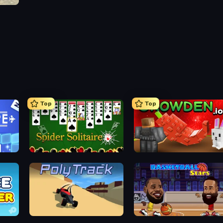
Top
Top
Spider Solitaire
Grow A Garden | Growden.io
PolyTrack
Basketball Stars