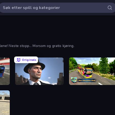
llene! Neste stopp... Morsom og gratis kjøring.
Originals
Downtown 1930s Mafia
Bus Simulator Real