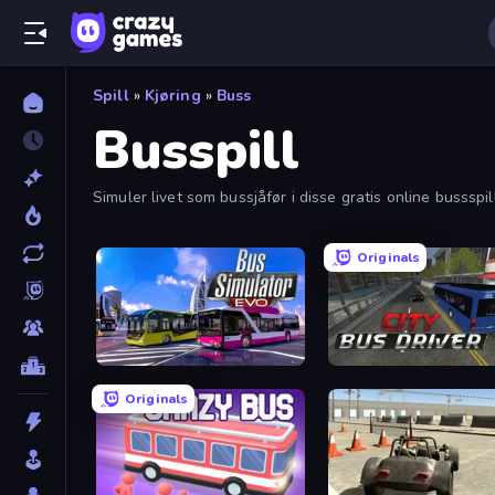
Spill
»
Kjøring
»
Buss
Busspill
Simuler livet som bussjåfør i disse gratis online bussspi
Originals
Bus Simulator: EVO
City Bus Driver
Originals