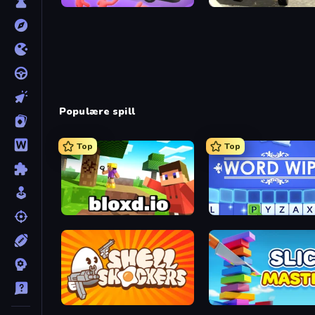
Crazy Bus
Free Rally
Populære spill
Top
Top
Bloxd.io
Word Wipe
Shell Shockers
Slice Master