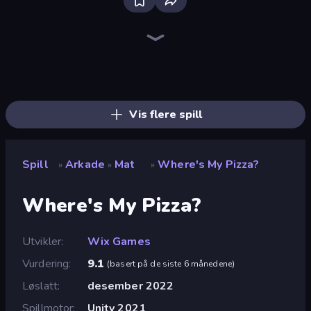
Bloxd.io
Ragdoll Archers
EvoWars.io
Veck.io
Piece of Cake: Merge and Bake
Racing Limits
Traffic Rider
Mahjongg Solitaire
Screw Out: Bolts and Nuts
Words of Wonders
Piles of Mahjong
Designville: Merge & Design
Miniblox
Stickman Clash
Space Waves
SkillWarz
Fortzone Battle Royale
Arrow Escape
Vis flere spill
Spill
Arkade
Mat
Where's My Pizza?
»
»
»
Where's My Pizza?
Utvikler
Wix Games
Vurdering
9.1
(
basert på de siste 6 månedene
)
Løslatt
desember 2022
Spillmotor
Unity 2021