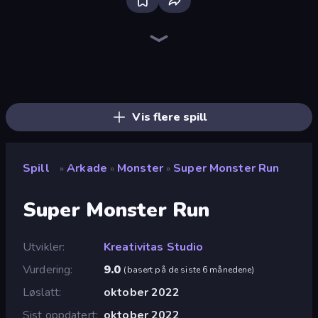
Bloxd.io
Ragdoll Archers
EvoWars.io
Piece of Cake: Merge and Bake
Veck.io
Racing Limits
Traffic Rider
Mahjongg Solitaire
Screw Out: Bolts and Nuts
Words of Wonders
Piles of Mahjong
Designville: Merge & Design
Miniblox
Space Waves
Stickman Clash
SkillWarz
Fortzone Battle Royale
Arrow Escape
Vis flere spill
Spill
Arkade
Monster
Super Monster Run
»
»
»
Super Monster Run
Utvikler
Kreativitas Studio
Vurdering
9.0
(
basert på de siste 6 månedene
)
Løslatt
oktober 2022
Sist oppdatert
oktober 2022