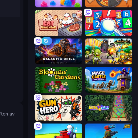
Jelly Merge: Upgrade & Sell
Ring Restaurant
Cat Snack Bar
Entropy
Galactic Drill
Zombies 4 Weapon Merge
Blooming Gardens
Mage Castle Idle Defense
ften av
Gun Hero: Cat Survival
Bubble Fall