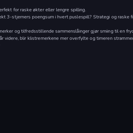
rfekt for raske økter eller lengre spilling.
ekt 3-stjerners poengsum i hvert puslespill? Strategi og raske f
erker og tilfredsstillende sammenslåinger gjør smiing til en fry
r videre, blir klistremerkene mer overfylte og timeren stramme
!