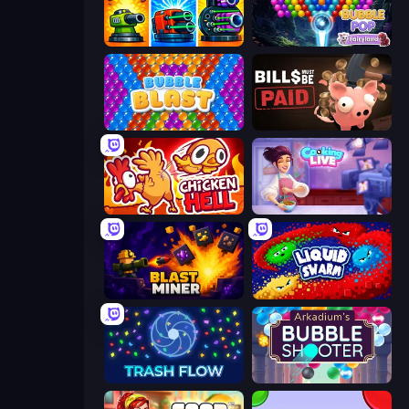
Pumpkin Defense: Merge Cannon
Bubble Pop Fairyland
Bubble Blast
Bills Must Be Paid
Chicken Hell
Cooking Live
Blast Miner
Liquid Swarm
Trash Flow
Arkadium's Bubble Shooter