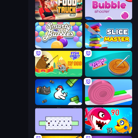
Food Truck Chef™: A Fun Cooking Game
Bubble Shooter
Smarty Bubbles
Slice Master
Fish Orbit
Dalgona Candy Honeycomb Cookie
Honk
Layers Roll
World's Hardest Game
Fish Eat Getting Big