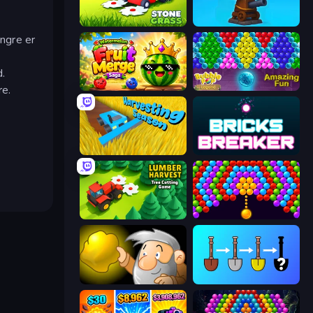
Stone Grass: Mowing Simulator
Furry Road
ingre er
d.
Watermelon Fruit Merge Saga
Bubble Pop Legend
re.
Harvesting Season
Bricks Breaker
Lumber Harvest: Tree Cutting Game
Bubble Story
Gold Miner
Merge Tools - Merge and Dig