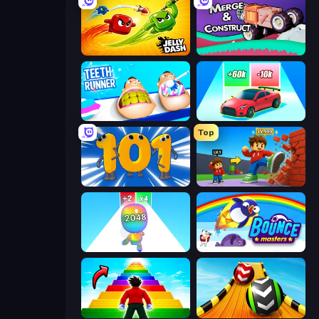
Jelly Dash
Merge & Construct
Teeth Runner
Upgrade the Supercar 3D
Top
Numbers Arena
Obby: +1 Click Wall Breaker
Man Runner 2048
Bouncemasters
Obby Highest Jump Ever
Sky Balls 3D