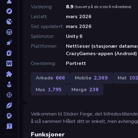
Vurdering
8.9
(
basert på de siste 6 månedene
)
Løslatt
mars 2026
Sist oppdatert
mars 2026
Spillmotor
Unity 6
Plattformer
Nettleser (stasjonær datamask
CrazyGames-appen (Android)
Orientering
Portrett
Arkade
666
Mobile
2,369
Mat
10
Mus
1,795
Merge
238
Velkommen til Sticker Forge, det tilfredsstillende
å slå sammen! Målet ditt er enkelt, men avhengi
Funksjoner