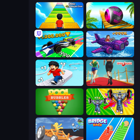
Obby: +1 Jump per Click
Rolling Balls Sea Race
Obby Car Challenge: Drive
Obby Plane Power Challenge: Fly
Speed per Click: Obby
Shoe Race
Pool Bubbles
Obby: Gym Simulator, Escape