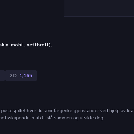
in, mobil, nettbrett),
2
2D
1,165
 puslespillet hvor du smir fargerike gjenstander ved hjelp av kra
ghetsskapende: match, slå sammen og utvikle deg.