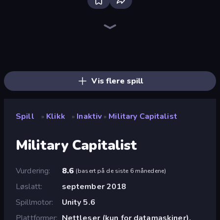
The MachinEGG
Farm Ring Idle
Idle Mining Empire
Human Clicker: Grow Organs
Conveyor Idle
Gear Factory
Strange Cats
Mad Evolution: Idle Merge
Cell to Singularity: Mesozoic Valley
Babel Tower
Crusher Clicker
Llama Legends
Merge Clash
Capybara Clicker
Mine Clicker
Infinite Blade: Rebirth
Pets Roll: Idle Clicker
Fish Catch Idle
Vis flere spill
Spill
Klikk
Inaktiv
Military Capitalist
»
»
»
Military Capitalist
Vurdering
8.6
(
basert på de siste 6 månedene
)
Løslatt
september 2018
Spillmotor
Unity 5.6
Plattformer
Nettleser (kun for datamaskiner),