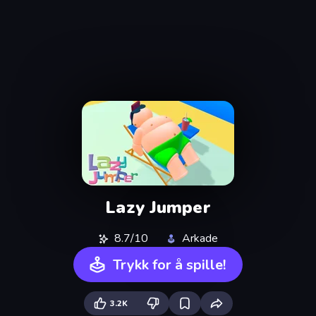
Lazy Jumper
8.7/10
Arkade
Trykk for å spille!
3.2K