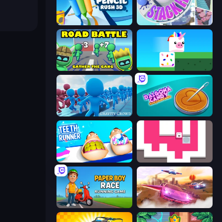
Pencil Rush
Stack Fall
Road Battle: Gather the Gang
Stacky Bird
Gravity Crowd
Dalgona Candy Honeycomb Cookie
Teeth Runner
Just Slide (Remastered)
Paper Boy Race: Running Game
Ultimate Flying Car