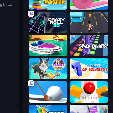
g balls
Slice Master
Layers Roll
Crazy Roll 3D
Bus and Subway Runner
Jet Boat Racing
Stack Colors
Pet Trainer Duel
Master of Numbers
Shovel 3D
Helix Jump