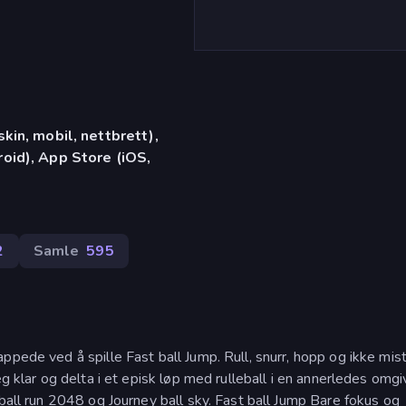
in, mobil, nettbrett),
id), App Store (iOS,
2
Samle
595
pede ved å spille Fast ball Jump. Rull, snurr, hopp og ikke mist
eg klar og delta i et episk løp med rulleball i en annerledes omgi
 ball run 2048 og Journey ball sky. Fast ball Jump Bare fokus og