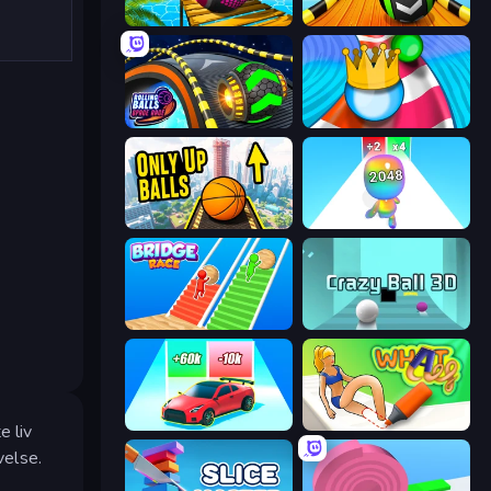
Rolling Balls Sea Race
Sky Balls 3D
Rolling Balls Space Race
Aquapark Balls Party
Only Up Balls
Man Runner 2048
Bridge Race
Crazy Ball 3D
Upgrade the Supercar 3D
What a Leg
e liv
velse.