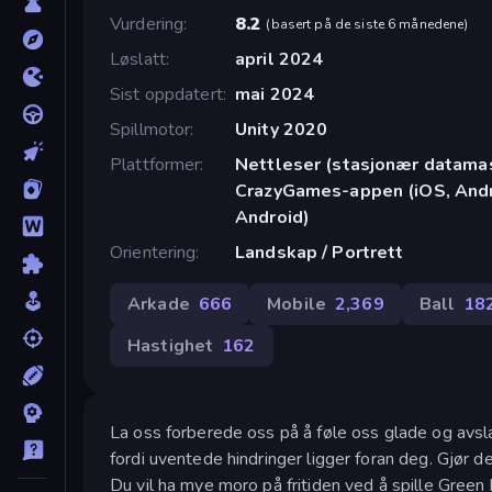
Vurdering
8.2
(
basert på de siste 6 månedene
)
Løslatt
april 2024
Sist oppdatert
mai 2024
Spillmotor
Unity 2020
Plattformer
Nettleser (stasjonær datamask
CrazyGames-appen (iOS, Andro
Android)
Orientering
Landskap / Portrett
Arkade
666
Mobile
2,369
Ball
18
Hastighet
162
La oss forberede oss på å føle oss glade og avslap
fordi uventede hindringer ligger foran deg. Gjør d
Du vil ha mye moro på fritiden ved å spille Green