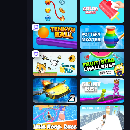
Emoji Puzzle!
Color Match
Tenkyu Ball
Pottery Master
Save My Pets
Fruit Stab Challenge
Ultimate Flying Car 2
Giant Rush!
Hula Hoop Race
Break Free