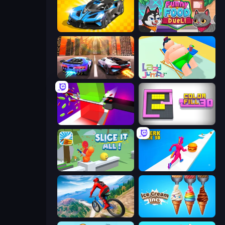
GT Cars Mega Ramps
Funny Food Duel
Night City Racing
Lazy Jumper
Jelly Restaurant
Color Fill 3D
Slice It All!
Twerk Race 3D
Riders Downhill Racing
Ice Cream Inc.