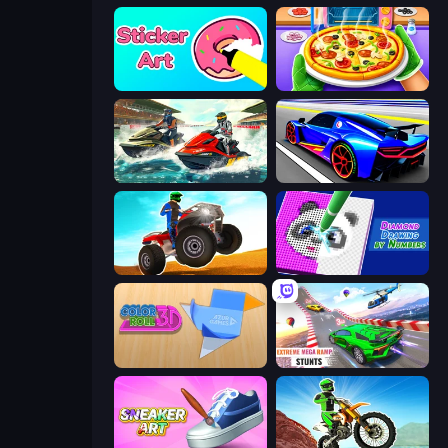
Sticker Art
Pizza Maker
Jetski Race
Cyber Cars Punk Racing
ATV Ultimate Offroad
Diamond Drawing by Numbers
Color Roll 3D
Impossible Mega Ramp Car Stunt