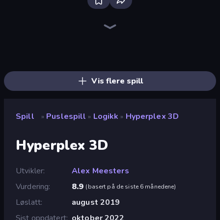
Bloxd.io
Ragdoll Archers
EvoWars.io
Piece of Cake: Merge and Bake
Veck.io
Traffic Rider
Racing Limits
Mahjongg Solitaire
Screw Out: Bolts and Nuts
Words of Wonders
Piles of Mahjong
Designville: Merge & Design
Space Waves
Miniblox
SkillWarz
Stickman Clash
Fortzone Battle Royale
Arrow Escape
Vis flere spill
Spill
Puslespill
Logikk
Hyperplex 3D
»
»
»
Hyperplex 3D
Utvikler
Alex Meesters
Vurdering
8.9
(
basert på de siste 6 månedene
)
Løslatt
august 2019
Sist oppdatert
oktober 2022